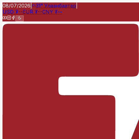
08/07/2026
|
31°
Улаанбаатар
|
USD
₮
--
EUR
₮
--
CNY
₮
--