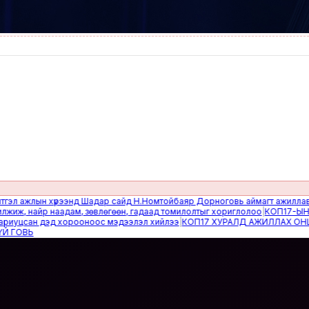
ажлын хүрээнд Шадар сайд Н.Номтойбаяр Дорноговь аймагт ажиллав
|
Өвөл
 найр наадам, зөвлөгөөн, гадаад томилолтыг хориглолоо
|
КОП17-ЫН САЙ
цсан дэд хорооноос мэдээлэл хийлээ
|
КОП17 ХУРАЛД АЖИЛЛАХ ОНЦГОЙ
ВЬ