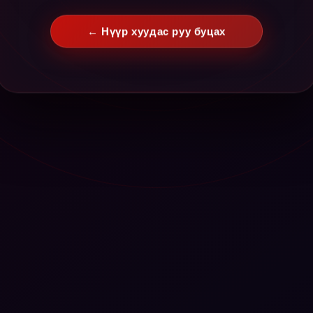
← Нүүр хуудас руу буцах