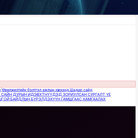
жилтийн бэлтгэл ажлын хүрээнд Шадар сайд
Н ДУРЫН ИДЭВХТНҮҮДЭД ЗОРИУЛСАН СУРГАЛТ ҮЕ
 БАЙДЛЫН БҮРЭЛДЭХҮҮН ГАМШГААС ХАМГААЛАХ