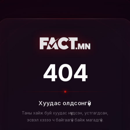
404
Хуудас олдсонгүй
Таны хайж буй хуудас нүүгдсэн, устгагдсан,
эсвэл хэзээ ч байгаагүй байж магадгүй.