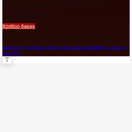
Улаанбаатар хот, Сүхбаатар дүүрэг
+976 7700-1234
info@fact.mn
Холбоо барих
© 2026 Fact.mn. Бүх эрх хуулиар хамгаалагдсан.
Бидний тухай
Сурталчилгаа байршуулах
Нууцлалын
бодлого