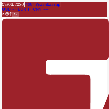
08/06/2026
|
28°
Улаанбаатар
|
USD
₮
--
EUR
₮
--
CNY
₮
--