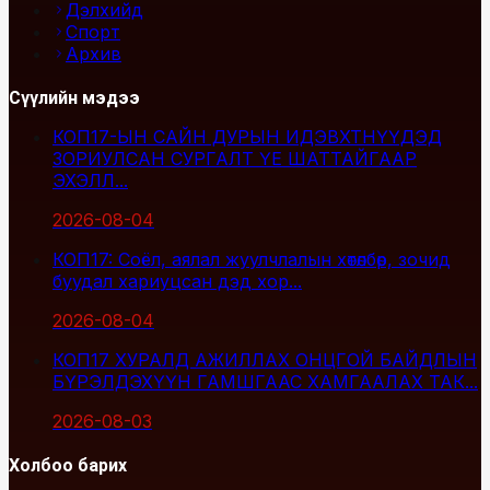
Дэлхийд
Спорт
Архив
Сүүлийн мэдээ
КОП17-ЫН САЙН ДУРЫН ИДЭВХТНҮҮДЭД
ЗОРИУЛСАН СУРГАЛТ ҮЕ ШАТТАЙГААР
ЭХЭЛЛ...
2026-08-04
КОП17: Соёл, аялал жуулчлалын хөтөлбөр, зочид
буудал хариуцсан дэд хор...
2026-08-04
КОП17 ХУРАЛД АЖИЛЛАХ ОНЦГОЙ БАЙДЛЫН
БҮРЭЛДЭХҮҮН ГАМШГААС ХАМГААЛАХ ТАК...
2026-08-03
Холбоо барих