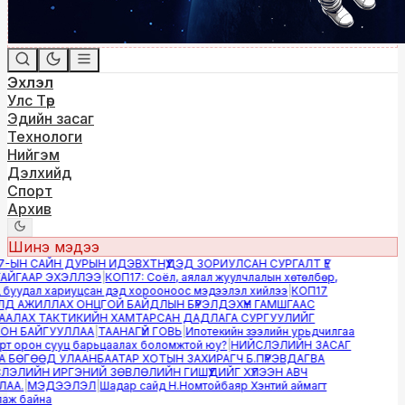
Эхлэл
Улс Төр
Эдийн засаг
Технологи
Нийгэм
Дэлхийд
Спорт
Архив
Шинэ мэдээ
ЫН САЙН ДУРЫН ИДЭВХТНҮҮДЭД ЗОРИУЛСАН СУРГАЛТ ҮЕ
ЙГААР ЭХЭЛЛЭЭ
|
КОП17: Соёл, аялал жуулчлалын хөтөлбөр,
буудал хариуцсан дэд хорооноос мэдээлэл хийлээ
|
КОП17
Д АЖИЛЛАХ ОНЦГОЙ БАЙДЛЫН БҮРЭЛДЭХҮҮН ГАМШГААС
АЛАХ ТАКТИКИЙН ХАМТАРСАН ДАДЛАГА СУРГУУЛИЙГ
Н БАЙГУУЛЛАА
|
ТААНАГҮЙ ГОВЬ
|
Ипотекийн зээлийн урьдчилгаа
т орон сууц барьцаалах боломжтой юу?
|
НИЙСЛЭЛИЙН ЗАСАГ
БӨГӨӨД УЛААНБААТАР ХОТЫН ЗАХИРАГЧ Б.ПҮРЭВДАГВА
ЭЛИЙН ИРГЭНИЙ ЗӨВЛӨЛИЙН ГИШҮҮДИЙГ ХҮЛЭЭН АВЧ
АА.
|
МЭДЭЭЛЭЛ
|
Шадар сайд Н.Номтойбаяр Хэнтий аймагт
ж байна