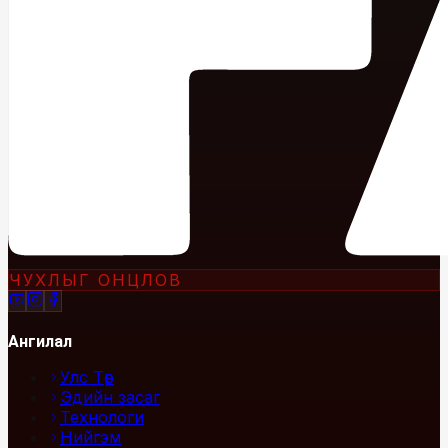
ЧУХЛЫГ ОНЦЛОВ
Ангилал
Улс Төр
Эдийн засаг
Технологи
Нийгэм