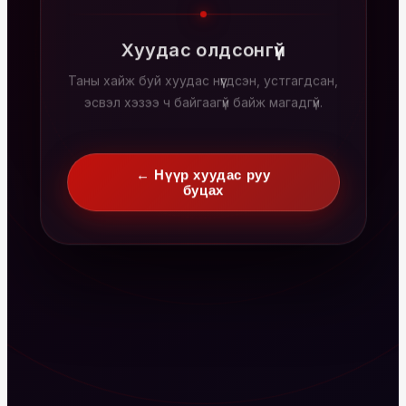
Хуудас олдсонгүй
Таны хайж буй хуудас нүүгдсэн, устгагдсан,
эсвэл хэзээ ч байгаагүй байж магадгүй.
← Нүүр хуудас руу
буцах