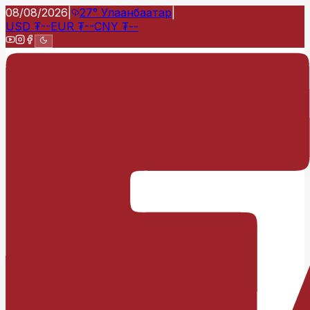
08/08/2026
|
27°
Улаанбаатар
|
USD
₮
--
EUR
₮
--
CNY
₮
--