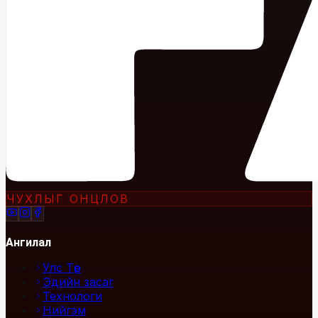
ЧУХЛЫГ ОНЦЛОВ
Ангилал
Улс Төр
Эдийн засаг
Технологи
Нийгэм