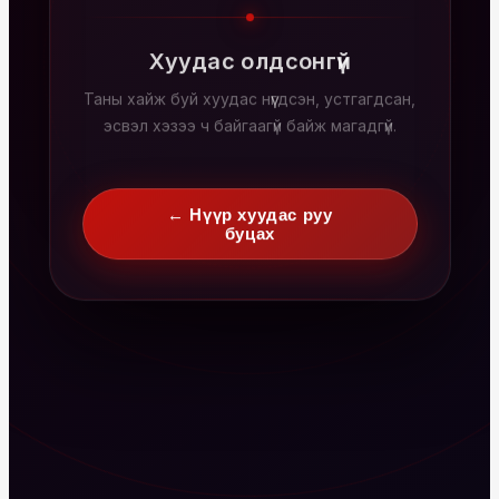
Хуудас олдсонгүй
Таны хайж буй хуудас нүүгдсэн, устгагдсан,
эсвэл хэзээ ч байгаагүй байж магадгүй.
← Нүүр хуудас руу
буцах