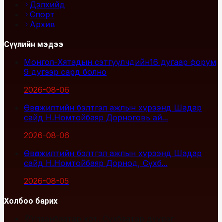
Дэлхийд
Спорт
Архив
Сүүлийн мэдээ
Монгол-Хятадын сэтгүүлчдийн16 дугаар форум
9 дүгээр сард болно
2026-08-06
Өвөлжилтийн бэлтгэл ажлын хүрээнд Шадар
сайд Н.Номтойбаяр Дорноговь ай...
2026-08-06
Өвөлжилтийн бэлтгэл ажлын хүрээнд Шадар
сайд Н.Номтойбаяр Дорнод, Сүхб...
2026-08-05
Холбоо барих
Улаанбаатар хот, Сүхбаатар дүүрэг