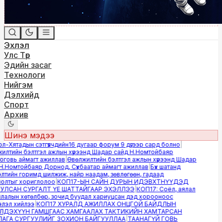
Эхлэл
Улс Төр
Эдийн засаг
Технологи
Нийгэм
Дэлхийд
Спорт
Архив
Шинэ мэдээ
-Хятадын сэтгүүлчдийн16 дугаар форум 9 дүгээр сард болно
|
лтийн бэлтгэл ажлын хүрээнд Шадар сайд Н.Номтойбаяр
овь аймагт ажиллав
|
Өвөлжилтийн бэлтгэл ажлын хүрээнд Шадар
.Номтойбаяр Дорнод, Сүхбаатар аймагт ажиллав
|
Бүх шатанд
тийн горимд шилжиж, найр наадам, зөвлөгөөн, гадаад
лтыг хориглолоо
|
КОП17-ЫН САЙН ДУРЫН ИДЭВХТНҮҮДЭД
ЛСАН СУРГАЛТ ҮЕ ШАТТАЙГААР ЭХЭЛЛЭЭ
|
КОП17: Соёл, аялал
алын хөтөлбөр, зочид буудал хариуцсан дэд хорооноос
эл хийлээ
|
КОП17 ХУРАЛД АЖИЛЛАХ ОНЦГОЙ БАЙДЛЫН
ДЭХҮҮН ГАМШГААС ХАМГААЛАХ ТАКТИКИЙН ХАМТАРСАН
ГА СУРГУУЛИЙГ ЗОХИОН БАЙГУУЛЛАА
|
ТААНАГҮЙ ГОВЬ