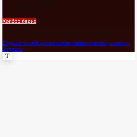
+976 7700-1234
info@fact.mn
Холбоо барих
© 2026 Fact.mn. Бүх эрх хуулиар хамгаалагдсан.
Бидний тухай
Сурталчилгаа байршуулах
Нууцлалын
бодлого