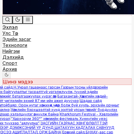
Эхлэл
Улс Төр
Эдийн засаг
Технологи
Нийгэм
Дэлхийд
Спорт
Архив
Шинэ мэдээ
й сайд Н.Учрал гацаанаас гарсан Газрын тосны үйлдвэрийн
 байгуулалтыг тасралтгүй үргэлжлүүлж, түүхий эдийн
ийг баталгаажуулах үүрэг өгөв
|
Багахангай-Хөшигийн хөндий-
 чиглэлийн эхний 87 км-ийн ажил дуусчээ
|
Шадар сайд
йбаяр: Орон нутаг хөгжихөд чөдөр болж буй хууль, эрхзүйн орчныг
лнэ
|
Хөгжлийн бэрхшээлтэй хүнд ээлтэй улсын төсвийг бүрдүүлэх
аар хэлэлцүүлэг өрнүүлж байна
|
Kharkhorum Festival - Хэвлэлийн
урал
|
"Хархорум 360°" хөгжмийн фестиваль Хүннүгийн үеэс
 түүхээр "аялуулна"
|
ЗАСГИЙН ГАЗРААС ХӨНГӨЛӨЛТТЭЙ
ЭР ДЭМЖСЭНИЙ ҮР ДҮНД ШАТАХУУН ХАДГАЛАХ САВНУУД
СЭЭ АШИГЛАЛТАД ОРЖ БАЙНА
|
Ерөнхий сайд БНХАУ-аас сар