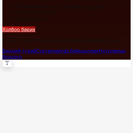
Улаанбаатар хот, Сүхбаатар дүүрэг
+976 7700-1234
info@fact.mn
Холбоо барих
© 2026 Fact.mn. Бүх эрх хуулиар хамгаалагдсан.
Бидний тухай
Сурталчилгаа байршуулах
Нууцлалын
бодлого