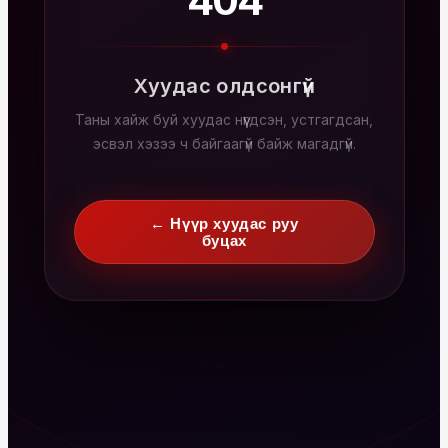
404
Хуудас олдсонгүй
Таны хайж буй хуудас нүүгдсэн, устгагдсан,
эсвэл хэзээ ч байгаагүй байж магадгүй.
← Нүүр хуудас руу
буцах