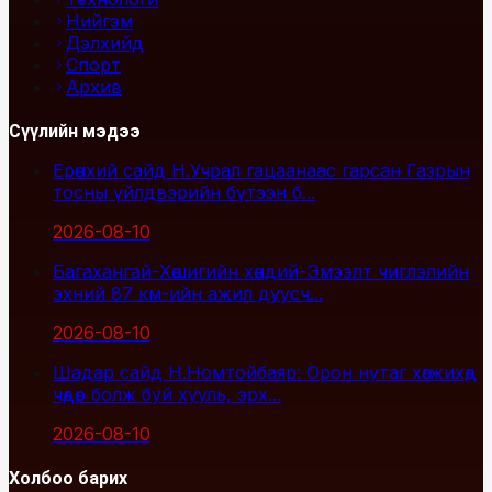
Нийгэм
Дэлхийд
Спорт
Архив
Сүүлийн мэдээ
Ерөнхий сайд Н.Учрал гацаанаас гарсан Газрын
тосны үйлдвэрийн бүтээн б...
2026-08-10
Багахангай-Хөшигийн хөндий-Эмээлт чиглэлийн
эхний 87 км-ийн ажил дуусч...
2026-08-10
Шадар сайд Н.Номтойбаяр: Орон нутаг хөгжихөд
чөдөр болж буй хууль, эрх...
2026-08-10
Холбоо барих