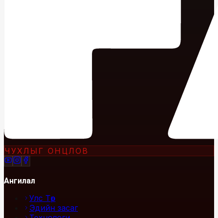
ЧУХЛЫГ ОНЦЛОВ
Ангилал
Улс Төр
Эдийн засаг
Технологи