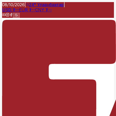
08/10/2026
|
24°
Улаанбаатар
|
USD
₮
--
EUR
₮
--
CNY
₮
--