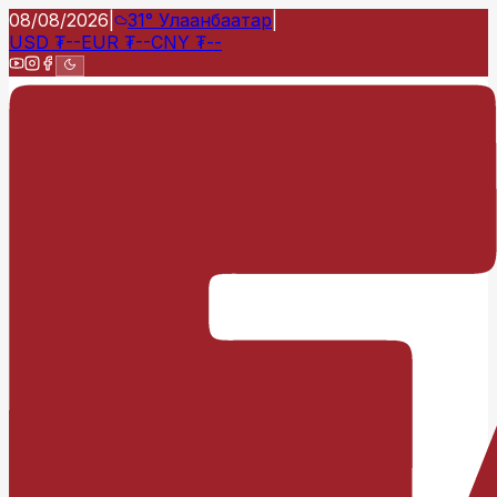
08/08/2026
|
31°
Улаанбаатар
|
USD
₮
--
EUR
₮
--
CNY
₮
--