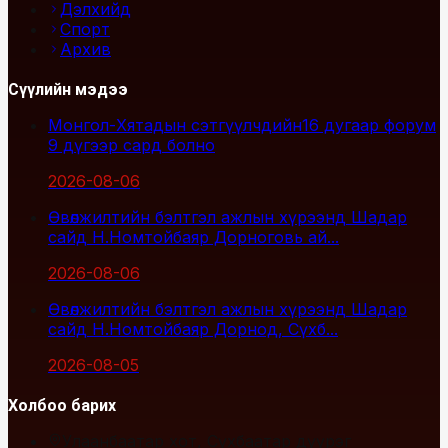
Дэлхийд
Спорт
Архив
Сүүлийн мэдээ
Монгол-Хятадын сэтгүүлчдийн16 дугаар форум
9 дүгээр сард болно
2026-08-06
Өвөлжилтийн бэлтгэл ажлын хүрээнд Шадар
сайд Н.Номтойбаяр Дорноговь ай...
2026-08-06
Өвөлжилтийн бэлтгэл ажлын хүрээнд Шадар
сайд Н.Номтойбаяр Дорнод, Сүхб...
2026-08-05
Холбоо барих
Улаанбаатар хот, Сүхбаатар дүүрэг