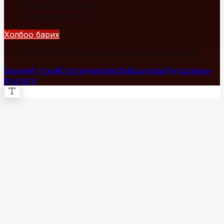
+976 7700-1234
info@fact.mn
Холбоо барих
© 2026 Fact.mn. Бүх эрх хуулиар хамгаалагдсан.
Бидний тухай
Сурталчилгаа байршуулах
Нууцлалын
бодлого