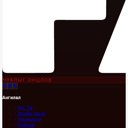
ЧУХЛЫГ ОНЦЛОВ
Ангилал
Улс Төр
Эдийн засаг
Технологи
Нийгэм