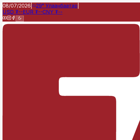
08/07/2026
|
29°
Улаанбаатар
|
USD
₮
--
EUR
₮
--
CNY
₮
--