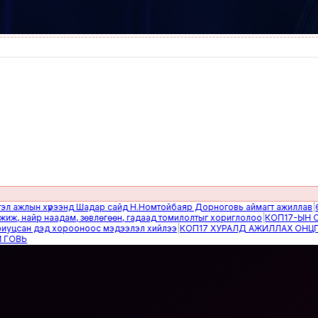
лын хүрээнд Шадар сайд Н.Номтойбаяр Дорноговь аймагт ажиллав
|
Өвөлжи
найр наадам, зөвлөгөөн, гадаад томилолтыг хориглолоо
|
КОП17-ЫН САЙН
ан дэд хорооноос мэдээлэл хийлээ
|
КОП17 ХУРАЛД АЖИЛЛАХ ОНЦГОЙ 
Ь