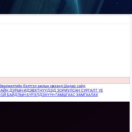
лтийн бэлтгэл ажлын хүрээнд Шадар сайд
 ДУРЫН ИДЭВХТНҮҮДЭД ЗОРИУЛСАН СУРГАЛТ ҮЕ
БАЙДЛЫН БҮРЭЛДЭХҮҮН ГАМШГААС ХАМГААЛАХ