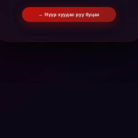
← Нүүр хуудас руу буцах