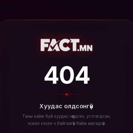
404
Хуудас олдсонгүй
Таны хайж буй хуудас нүүгдсэн, устгагдсан,
эсвэл хэзээ ч байгаагүй байж магадгүй.