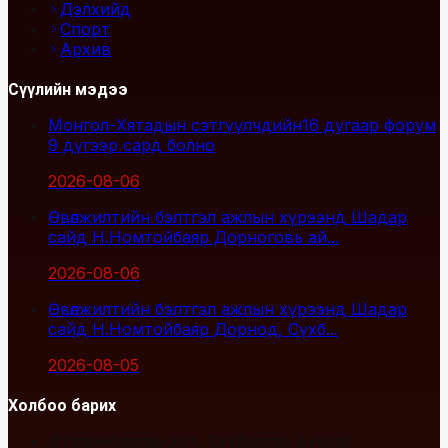
Дэлхийд
Спорт
Архив
Сүүлийн мэдээ
Монгол-Хятадын сэтгүүлчдийн16 дугаар форум
9 дүгээр сард болно
2026-08-06
Өвөлжилтийн бэлтгэл ажлын хүрээнд Шадар
сайд Н.Номтойбаяр Дорноговь ай...
2026-08-06
Өвөлжилтийн бэлтгэл ажлын хүрээнд Шадар
сайд Н.Номтойбаяр Дорнод, Сүхб...
2026-08-05
Холбоо барих
Улаанбаатар хот, Сүхбаатар дүүрэг