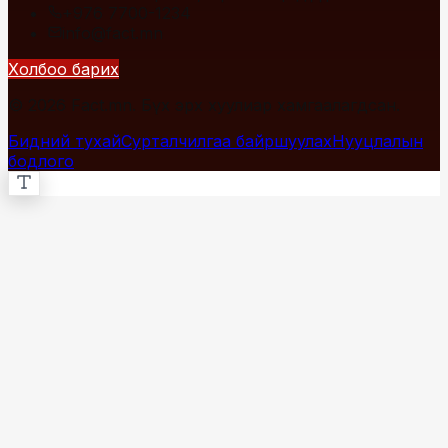
+976 7700-1234
info@fact.mn
Холбоо барих
© 2026 Fact.mn. Бүх эрх хуулиар хамгаалагдсан.
Бидний тухай
Сурталчилгаа байршуулах
Нууцлалын
бодлого