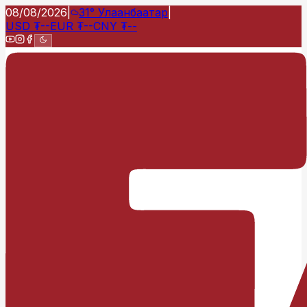
08/08/2026
|
31°
Улаанбаатар
|
USD
₮
--
EUR
₮
--
CNY
₮
--