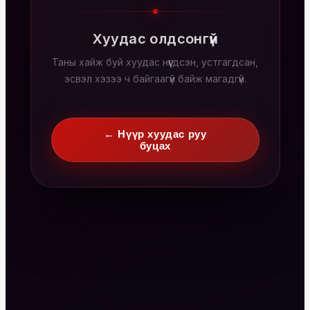
Хуудас олдсонгүй
Таны хайж буй хуудас нүүгдсэн, устгагдсан,
эсвэл хэзээ ч байгаагүй байж магадгүй.
← Нүүр хуудас руу
буцах