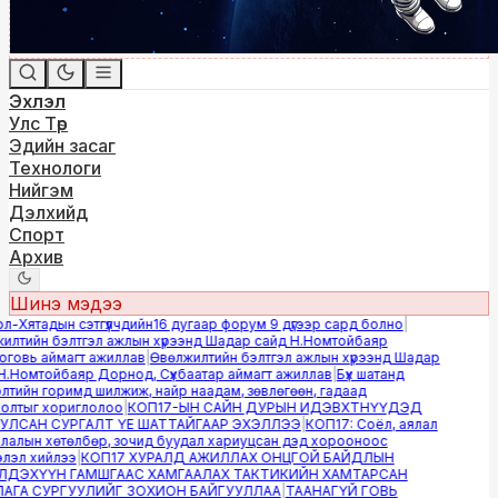
Эхлэл
Улс Төр
Эдийн засаг
Технологи
Нийгэм
Дэлхийд
Спорт
Архив
Шинэ мэдээ
Хятадын сэтгүүлчдийн16 дугаар форум 9 дүгээр сард болно
|
лтийн бэлтгэл ажлын хүрээнд Шадар сайд Н.Номтойбаяр
овь аймагт ажиллав
|
Өвөлжилтийн бэлтгэл ажлын хүрээнд Шадар
.Номтойбаяр Дорнод, Сүхбаатар аймагт ажиллав
|
Бүх шатанд
тийн горимд шилжиж, найр наадам, зөвлөгөөн, гадаад
лтыг хориглолоо
|
КОП17-ЫН САЙН ДУРЫН ИДЭВХТНҮҮДЭД
ЛСАН СУРГАЛТ ҮЕ ШАТТАЙГААР ЭХЭЛЛЭЭ
|
КОП17: Соёл, аялал
алын хөтөлбөр, зочид буудал хариуцсан дэд хорооноос
эл хийлээ
|
КОП17 ХУРАЛД АЖИЛЛАХ ОНЦГОЙ БАЙДЛЫН
ДЭХҮҮН ГАМШГААС ХАМГААЛАХ ТАКТИКИЙН ХАМТАРСАН
ГА СУРГУУЛИЙГ ЗОХИОН БАЙГУУЛЛАА
|
ТААНАГҮЙ ГОВЬ