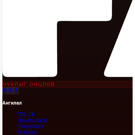
ЧУХЛЫГ ОНЦЛОВ
Ангилал
Улс Төр
Эдийн засаг
Технологи
Нийгэм