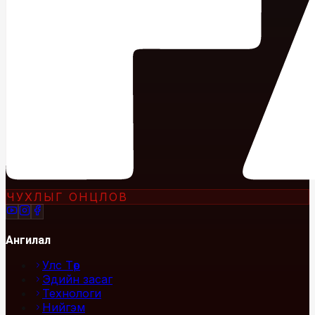
ЧУХЛЫГ ОНЦЛОВ
Ангилал
Улс Төр
Эдийн засаг
Технологи
Нийгэм