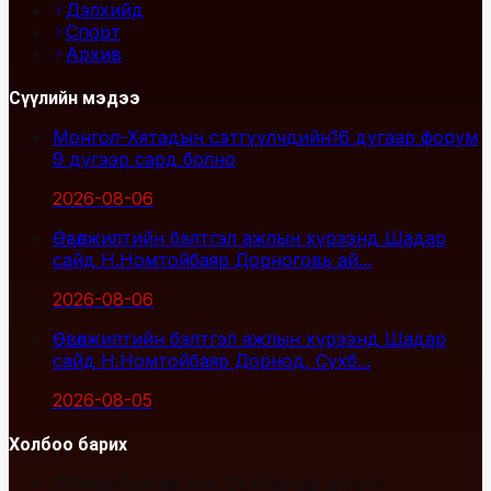
Дэлхийд
Спорт
Архив
Сүүлийн мэдээ
Монгол-Хятадын сэтгүүлчдийн16 дугаар форум
9 дүгээр сард болно
2026-08-06
Өвөлжилтийн бэлтгэл ажлын хүрээнд Шадар
сайд Н.Номтойбаяр Дорноговь ай...
2026-08-06
Өвөлжилтийн бэлтгэл ажлын хүрээнд Шадар
сайд Н.Номтойбаяр Дорнод, Сүхб...
2026-08-05
Холбоо барих
Улаанбаатар хот, Сүхбаатар дүүрэг