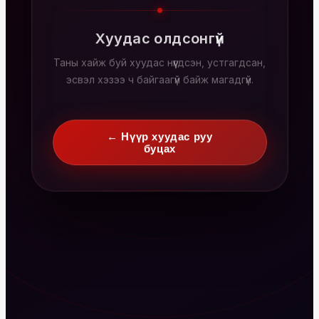
Хуудас олдсонгүй
Таны хайж буй хуудас нүүгдсэн, устгагдсан,
эсвэл хэзээ ч байгаагүй байж магадгүй.
← Нүүр хуудас руу
буцах