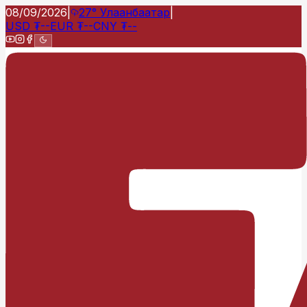
08/09/2026
|
27°
Улаанбаатар
|
USD
₮
--
EUR
₮
--
CNY
₮
--