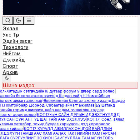
Эхлэл
Улс Төр
Эдийн засаг
Технологи
Нийгэм
Дэлхийд
Спорт
Архив
Шинэ мэдээ
-Хятадын сэтгүүлчдийн16 дугаар форум 9 дүгээр сард болно
|
лтийн бэлтгэл ажлын хүрээнд Шадар сайд Н.Номтойбаяр
овь аймагт ажиллав
|
Өвөлжилтийн бэлтгэл ажлын хүрээнд Шадар
.Номтойбаяр Дорнод, Сүхбаатар аймагт ажиллав
|
Бүх шатанд
тийн горимд шилжиж, найр наадам, зөвлөгөөн, гадаад
лтыг хориглолоо
|
КОП17-ЫН САЙН ДУРЫН ИДЭВХТНҮҮДЭД
ЛСАН СУРГАЛТ ҮЕ ШАТТАЙГААР ЭХЭЛЛЭЭ
|
КОП17: Соёл, аялал
алын хөтөлбөр, зочид буудал хариуцсан дэд хорооноос
эл хийлээ
|
КОП17 ХУРАЛД АЖИЛЛАХ ОНЦГОЙ БАЙДЛЫН
ДЭХҮҮН ГАМШГААС ХАМГААЛАХ ТАКТИКИЙН ХАМТАРСАН
ГА СУРГУУЛИЙГ ЗОХИОН БАЙГУУЛЛАА
|
ТААНАГҮЙ ГОВЬ