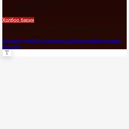
+976 7700-1234
info@fact.mn
Холбоо барих
© 2026 Fact.mn. Бүх эрх хуулиар хамгаалагдсан.
Бидний тухай
Сурталчилгаа байршуулах
Нууцлалын
бодлого