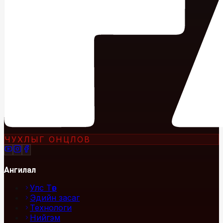
ЧУХЛЫГ ОНЦЛОВ
Ангилал
Улс Төр
Эдийн засаг
Технологи
Нийгэм