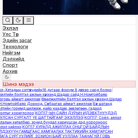
Эхлэл
Улс Төр
Эдийн засаг
Технологи
Нийгэм
Дэлхийд
Спорт
Архив
Шинэ мэдээ
Хятадын сэтгүүлчдийн16 дугаар форум 9 дүгээр сард болно
|
лтийн бэлтгэл ажлын хүрээнд Шадар сайд Н.Номтойбаяр
овь аймагт ажиллав
|
Өвөлжилтийн бэлтгэл ажлын хүрээнд Шадар
.Номтойбаяр Дорнод, Сүхбаатар аймагт ажиллав
|
Бүх шатанд
ийн горимд шилжиж, найр наадам, зөвлөгөөн, гадаад
лтыг хориглолоо
|
КОП17-ЫН САЙН ДУРЫН ИДЭВХТНҮҮДЭД
ЛСАН СУРГАЛТ ҮЕ ШАТТАЙГААР ЭХЭЛЛЭЭ
|
КОП17: Соёл, аялал
алын хөтөлбөр, зочид буудал хариуцсан дэд хорооноос
эл хийлээ
|
КОП17 ХУРАЛД АЖИЛЛАХ ОНЦГОЙ БАЙДЛЫН
ДЭХҮҮН ГАМШГААС ХАМГААЛАХ ТАКТИКИЙН ХАМТАРСАН
ГА СУРГУУЛИЙГ ЗОХИОН БАЙГУУЛЛАА
|
ТААНАГҮЙ ГОВЬ