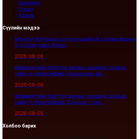
Дэлхийд
Спорт
Архив
Сүүлийн мэдээ
Монгол-Хятадын сэтгүүлчдийн16 дугаар форум
9 дүгээр сард болно
2026-08-06
Өвөлжилтийн бэлтгэл ажлын хүрээнд Шадар
сайд Н.Номтойбаяр Дорноговь ай...
2026-08-06
Өвөлжилтийн бэлтгэл ажлын хүрээнд Шадар
сайд Н.Номтойбаяр Дорнод, Сүхб...
2026-08-05
Холбоо барих
Улаанбаатар хот, Сүхбаатар дүүрэг