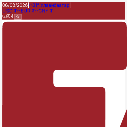
08/08/2026
|
31°
Улаанбаатар
|
USD
₮
--
EUR
₮
--
CNY
₮
--