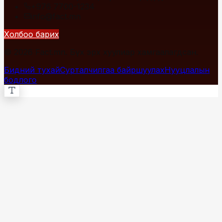
+976 7700-1234
info@fact.mn
Холбоо барих
© 2026 Fact.mn. Бүх эрх хуулиар хамгаалагдсан.
Бидний тухай
Сурталчилгаа байршуулах
Нууцлалын
бодлого