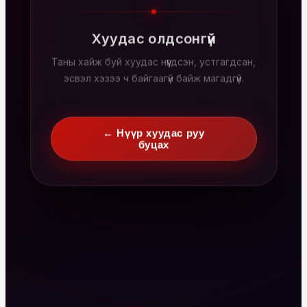
Хуудас олдсонгүй
Таны хайж буй хуудас нүүгдсэн, устгагдсан,
эсвэл хэзээ ч байгаагүй байж магадгүй.
← Нүүр хуудас руу
буцах