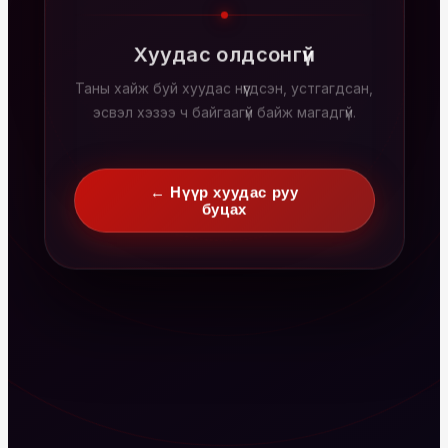
Хуудас олдсонгүй
Таны хайж буй хуудас нүүгдсэн, устгагдсан,
эсвэл хэзээ ч байгаагүй байж магадгүй.
← Нүүр хуудас руу
буцах