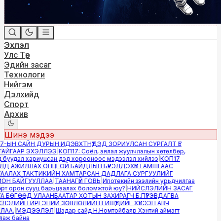
Эхлэл
Улс Төр
Эдийн засаг
Технологи
Нийгэм
Дэлхийд
Спорт
Архив
Шинэ мэдээ
-ЫН САЙН ДУРЫН ИДЭВХТНҮҮДЭД ЗОРИУЛСАН СУРГАЛТ ҮЕ
ЙГААР ЭХЭЛЛЭЭ
|
КОП17: Соёл, аялал жуулчлалын хөтөлбөр,
буудал хариуцсан дэд хорооноос мэдээлэл хийлээ
|
КОП17
Д АЖИЛЛАХ ОНЦГОЙ БАЙДЛЫН БҮРЭЛДЭХҮҮН ГАМШГААС
АЛАХ ТАКТИКИЙН ХАМТАРСАН ДАДЛАГА СУРГУУЛИЙГ
Н БАЙГУУЛЛАА
|
ТААНАГҮЙ ГОВЬ
|
Ипотекийн зээлийн урьдчилгаа
т орон сууц барьцаалах боломжтой юу?
|
НИЙСЛЭЛИЙН ЗАСАГ
 БӨГӨӨД УЛААНБААТАР ХОТЫН ЗАХИРАГЧ Б.ПҮРЭВДАГВА
ЭЛИЙН ИРГЭНИЙ ЗӨВЛӨЛИЙН ГИШҮҮДИЙГ ХҮЛЭЭН АВЧ
АА.
|
МЭДЭЭЛЭЛ
|
Шадар сайд Н.Номтойбаяр Хэнтий аймагт
ж байна