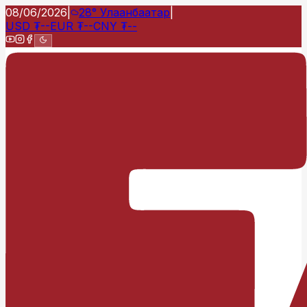
08/06/2026
|
28°
Улаанбаатар
|
USD
₮
--
EUR
₮
--
CNY
₮
--