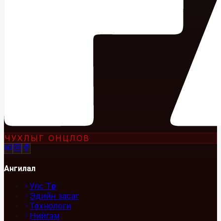
ЧУХЛЫГ ОНЦЛОВ
Ангилал
Улс Төр
Эдийн засаг
Технологи
Нийгэм