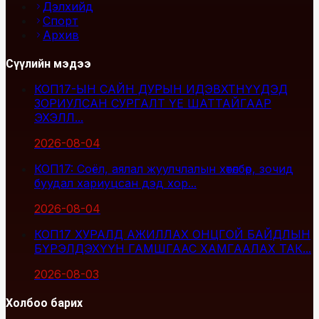
Дэлхийд
Спорт
Архив
Сүүлийн мэдээ
КОП17-ЫН САЙН ДУРЫН ИДЭВХТНҮҮДЭД
ЗОРИУЛСАН СУРГАЛТ ҮЕ ШАТТАЙГААР
ЭХЭЛЛ...
2026-08-04
КОП17: Соёл, аялал жуулчлалын хөтөлбөр, зочид
буудал хариуцсан дэд хор...
2026-08-04
КОП17 ХУРАЛД АЖИЛЛАХ ОНЦГОЙ БАЙДЛЫН
БҮРЭЛДЭХҮҮН ГАМШГААС ХАМГААЛАХ ТАК...
2026-08-03
Холбоо барих