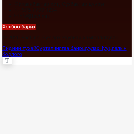
Улаанбаатар хот, Сүхбаатар дүүрэг
+976 7700-1234
info@fact.mn
Холбоо барих
© 2026 Fact.mn. Бүх эрх хуулиар хамгаалагдсан.
Бидний тухай
Сурталчилгаа байршуулах
Нууцлалын
бодлого