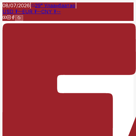
08/07/2026
|
29°
Улаанбаатар
|
USD
₮
--
EUR
₮
--
CNY
₮
--