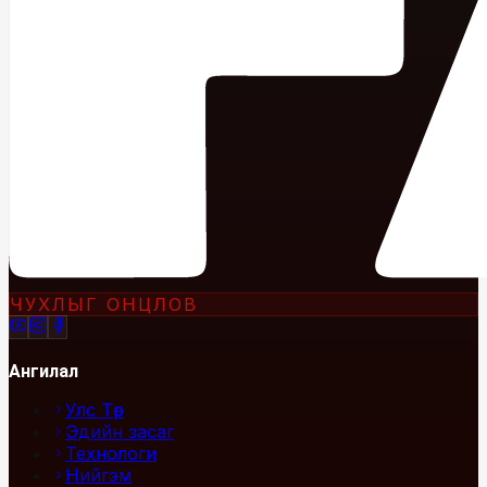
ЧУХЛЫГ ОНЦЛОВ
Ангилал
Улс Төр
Эдийн засаг
Технологи
Нийгэм