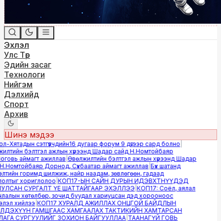
Эхлэл
Улс Төр
Эдийн засаг
Технологи
Нийгэм
Дэлхийд
Спорт
Архив
Шинэ мэдээ
-Хятадын сэтгүүлчдийн16 дугаар форум 9 дүгээр сард болно
|
лтийн бэлтгэл ажлын хүрээнд Шадар сайд Н.Номтойбаяр
овь аймагт ажиллав
|
Өвөлжилтийн бэлтгэл ажлын хүрээнд Шадар
.Номтойбаяр Дорнод, Сүхбаатар аймагт ажиллав
|
Бүх шатанд
тийн горимд шилжиж, найр наадам, зөвлөгөөн, гадаад
лтыг хориглолоо
|
КОП17-ЫН САЙН ДУРЫН ИДЭВХТНҮҮДЭД
ЛСАН СУРГАЛТ ҮЕ ШАТТАЙГААР ЭХЭЛЛЭЭ
|
КОП17: Соёл, аялал
алын хөтөлбөр, зочид буудал хариуцсан дэд хорооноос
эл хийлээ
|
КОП17 ХУРАЛД АЖИЛЛАХ ОНЦГОЙ БАЙДЛЫН
ДЭХҮҮН ГАМШГААС ХАМГААЛАХ ТАКТИКИЙН ХАМТАРСАН
ГА СУРГУУЛИЙГ ЗОХИОН БАЙГУУЛЛАА
|
ТААНАГҮЙ ГОВЬ