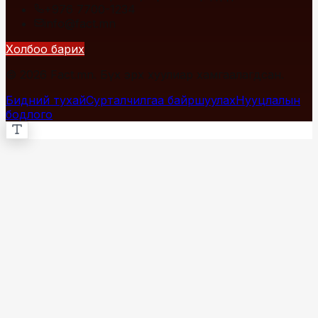
+976 7700-1234
info@fact.mn
Холбоо барих
© 2026 Fact.mn. Бүх эрх хуулиар хамгаалагдсан.
Бидний тухай
Сурталчилгаа байршуулах
Нууцлалын
бодлого