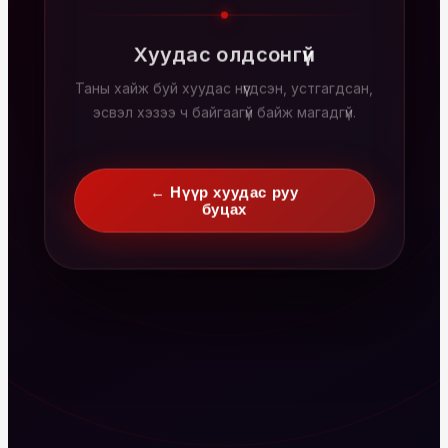
Хуудас олдсонгүй
Таны хайж буй хуудас нүүгдсэн, устгагдсан,
эсвэл хэзээ ч байгаагүй байж магадгүй.
← Нүүр хуудас руу
буцах