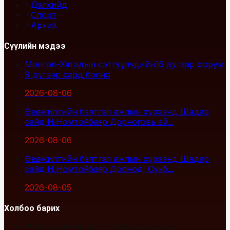
Дэлхийд
Спорт
Архив
Сүүлийн мэдээ
Монгол-Хятадын сэтгүүлчдийн16 дугаар форум
9 дүгээр сард болно
2026-08-06
Өвөлжилтийн бэлтгэл ажлын хүрээнд Шадар
сайд Н.Номтойбаяр Дорноговь ай...
2026-08-06
Өвөлжилтийн бэлтгэл ажлын хүрээнд Шадар
сайд Н.Номтойбаяр Дорнод, Сүхб...
2026-08-05
Холбоо барих
Улаанбаатар хот, Сүхбаатар дүүрэг