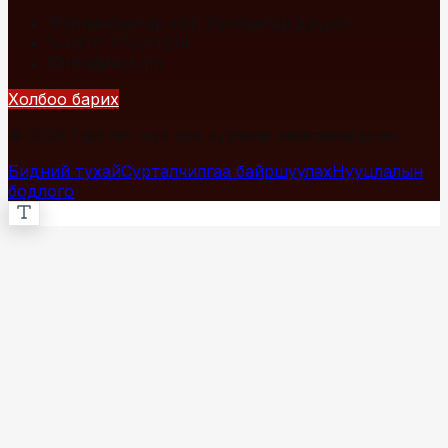
Улаанбаатар хот, Сүхбаатар дүүрэг
+976 7700-1234
info@fact.mn
Холбоо барих
© 2026 Fact.mn. Бүх эрх хуулиар хамгаалагдсан.
Бидний тухай
Сурталчилгаа байршуулах
Нууцлалын
бодлого