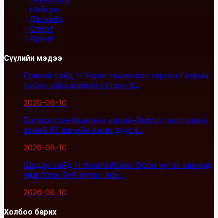
Нийгэм
Дэлхийд
Спорт
Архив
Сүүлийн мэдээ
Ерөнхий сайд Н.Учрал гацаанаас гарсан Газрын
тосны үйлдвэрийн бүтээн б...
2026-08-10
Багахангай-Хөшигийн хөндий-Эмээлт чиглэлийн
эхний 87 км-ийн ажил дуусч...
2026-08-10
Шадар сайд Н.Номтойбаяр: Орон нутаг хөгжихөд
чөдөр болж буй хууль, эрх...
2026-08-10
Холбоо барих