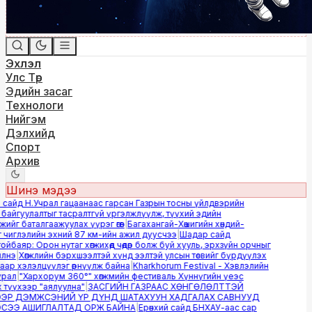
Эхлэл
Улс Төр
Эдийн засаг
Технологи
Нийгэм
Дэлхийд
Спорт
Архив
Шинэ мэдээ
сайд Н.Учрал гацаанаас гарсан Газрын тосны үйлдвэрийн
айгуулалтыг тасралтгүй үргэлжлүүлж, түүхий эдийн
йг баталгаажуулах үүрэг өгөв
|
Багахангай-Хөшигийн хөндий-
чиглэлийн эхний 87 км-ийн ажил дуусчээ
|
Шадар сайд
баяр: Орон нутаг хөгжихөд чөдөр болж буй хууль, эрхзүйн орчныг
нэ
|
Хөгжлийн бэрхшээлтэй хүнд ээлтэй улсын төсвийг бүрдүүлэх
р хэлэлцүүлэг өрнүүлж байна
|
Kharkhorum Festival - Хэвлэлийн
рал
|
"Хархорум 360°" хөгжмийн фестиваль Хүннүгийн үеэс
түүхээр "аялуулна"
|
ЗАСГИЙН ГАЗРААС ХӨНГӨЛӨЛТТЭЙ
Р ДЭМЖСЭНИЙ ҮР ДҮНД ШАТАХУУН ХАДГАЛАХ САВНУУД
ЭЭ АШИГЛАЛТАД ОРЖ БАЙНА
|
Ерөнхий сайд БНХАУ-аас сар