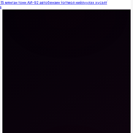
5 мянган тонн АИ-92 автобензин тогтмол нийлүүлэх хүсэлт