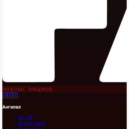
ЧУХЛЫГ ОНЦЛОВ
Ангилал
Улс Төр
Эдийн засаг
Технологи