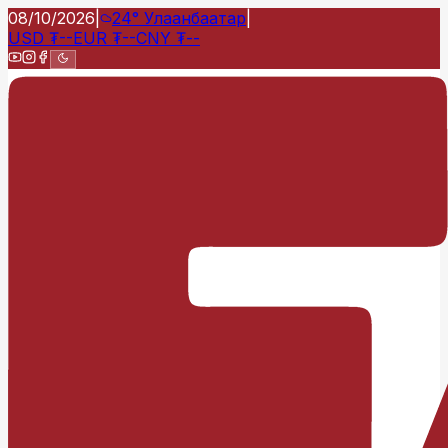
08/10/2026
|
24°
Улаанбаатар
|
USD
₮
--
EUR
₮
--
CNY
₮
--