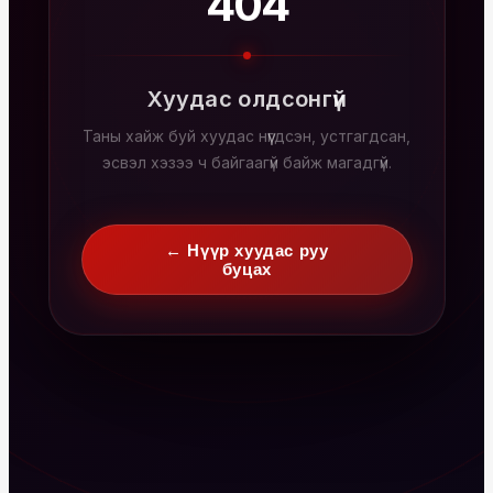
404
Хуудас олдсонгүй
Таны хайж буй хуудас нүүгдсэн, устгагдсан,
эсвэл хэзээ ч байгаагүй байж магадгүй.
← Нүүр хуудас руу
буцах