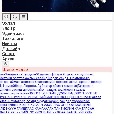
Эхлэл
Улс Төр
Эдийн засаг
Технологи
Нийгэм
Дэлхийд
Спорт
Архив
Шинэ мэдээ
-Хятадын сэтгүүлчдийн16 дугаар форум 9 дүгээр сард болно
|
лтийн бэлтгэл ажлын хүрээнд Шадар сайд Н.Номтойбаяр
овь аймагт ажиллав
|
Өвөлжилтийн бэлтгэл ажлын хүрээнд Шадар
.Номтойбаяр Дорнод, Сүхбаатар аймагт ажиллав
|
Бүх шатанд
тийн горимд шилжиж, найр наадам, зөвлөгөөн, гадаад
лтыг хориглолоо
|
КОП17-ЫН САЙН ДУРЫН ИДЭВХТНҮҮДЭД
ЛСАН СУРГАЛТ ҮЕ ШАТТАЙГААР ЭХЭЛЛЭЭ
|
КОП17: Соёл, аялал
алын хөтөлбөр, зочид буудал хариуцсан дэд хорооноос
эл хийлээ
|
КОП17 ХУРАЛД АЖИЛЛАХ ОНЦГОЙ БАЙДЛЫН
ДЭХҮҮН ГАМШГААС ХАМГААЛАХ ТАКТИКИЙН ХАМТАРСАН
ГА СУРГУУЛИЙГ ЗОХИОН БАЙГУУЛЛАА
|
ТААНАГҮЙ ГОВЬ