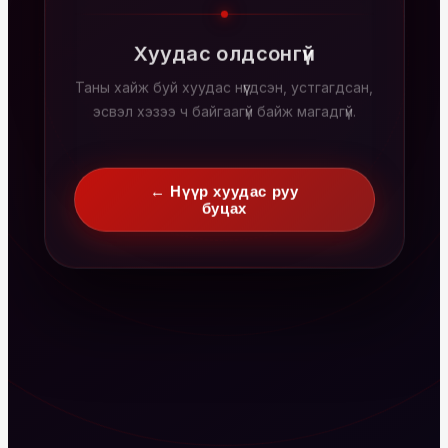
Хуудас олдсонгүй
Таны хайж буй хуудас нүүгдсэн, устгагдсан,
эсвэл хэзээ ч байгаагүй байж магадгүй.
← Нүүр хуудас руу
буцах