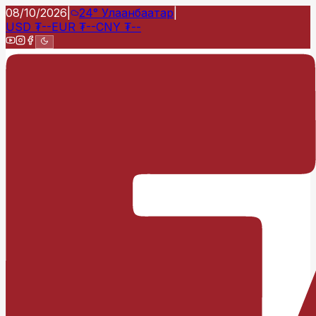
08/10/2026
|
24°
Улаанбаатар
|
USD
₮
--
EUR
₮
--
CNY
₮
--