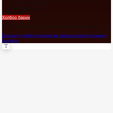
+976 7700-1234
info@fact.mn
Холбоо барих
© 2026 Fact.mn. Бүх эрх хуулиар хамгаалагдсан.
Бидний тухай
Сурталчилгаа байршуулах
Нууцлалын
бодлого