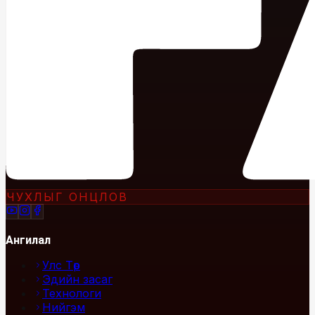
ЧУХЛЫГ ОНЦЛОВ
Ангилал
Улс Төр
Эдийн засаг
Технологи
Нийгэм