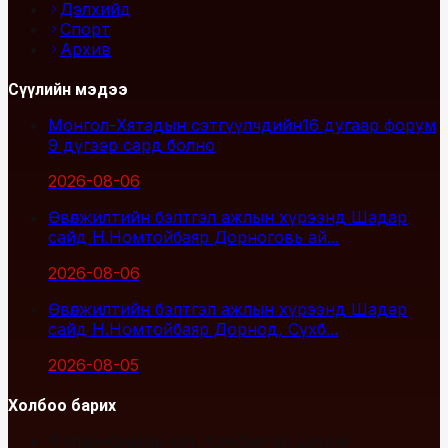
Дэлхийд
Спорт
Архив
Сүүлийн мэдээ
Монгол-Хятадын сэтгүүлчдийн16 дугаар форум
9 дүгээр сард болно
2026-08-06
Өвөлжилтийн бэлтгэл ажлын хүрээнд Шадар
сайд Н.Номтойбаяр Дорноговь ай...
2026-08-06
Өвөлжилтийн бэлтгэл ажлын хүрээнд Шадар
сайд Н.Номтойбаяр Дорнод, Сүхб...
2026-08-05
Холбоо барих
Улаанбаатар хот, Сүхбаатар дүүрэг