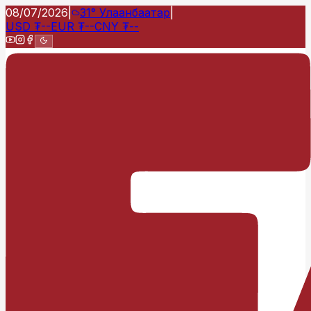
08/07/2026
|
31°
Улаанбаатар
|
USD
₮
--
EUR
₮
--
CNY
₮
--