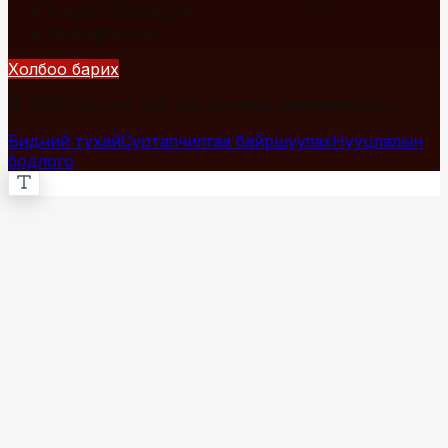
+976 7700-1234
info@fact.mn
Холбоо барих
© 2026 Fact.mn. Бүх эрх хуулиар хамгаалагдсан.
Бидний тухай
Сурталчилгаа байршуулах
Нууцлалын
бодлого