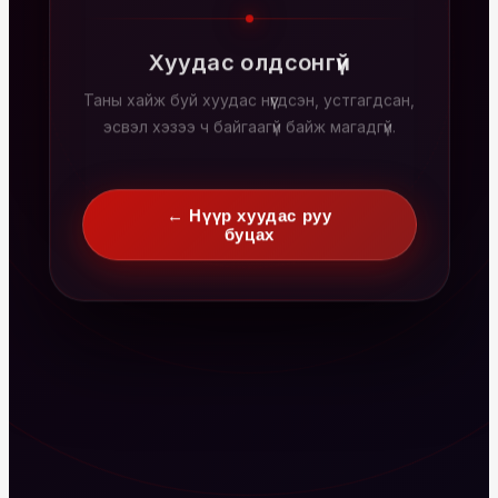
Хуудас олдсонгүй
Таны хайж буй хуудас нүүгдсэн, устгагдсан,
эсвэл хэзээ ч байгаагүй байж магадгүй.
← Нүүр хуудас руу
буцах