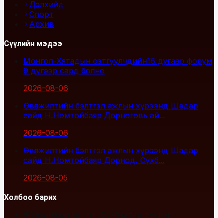
Дэлхийд
Спорт
Архив
Сүүлийн мэдээ
Монгол-Хятадын сэтгүүлчдийн16 дугаар форум
9 дүгээр сард болно
2026-08-06
Өвөлжилтийн бэлтгэл ажлын хүрээнд Шадар
сайд Н.Номтойбаяр Дорноговь ай...
2026-08-06
Өвөлжилтийн бэлтгэл ажлын хүрээнд Шадар
сайд Н.Номтойбаяр Дорнод, Сүхб...
2026-08-05
Холбоо барих
Улаанбаатар хот, Сүхбаатар дүүрэг