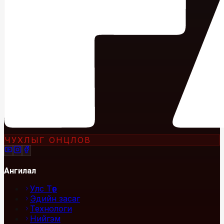
ЧУХЛЫГ ОНЦЛОВ
Ангилал
Улс Төр
Эдийн засаг
Технологи
Нийгэм