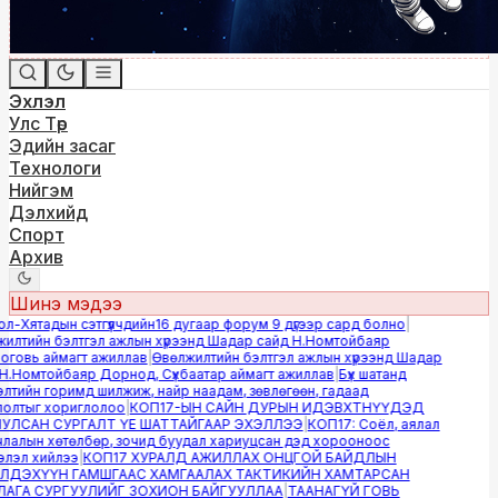
Эхлэл
Улс Төр
Эдийн засаг
Технологи
Нийгэм
Дэлхийд
Спорт
Архив
Шинэ мэдээ
-Хятадын сэтгүүлчдийн16 дугаар форум 9 дүгээр сард болно
|
лтийн бэлтгэл ажлын хүрээнд Шадар сайд Н.Номтойбаяр
овь аймагт ажиллав
|
Өвөлжилтийн бэлтгэл ажлын хүрээнд Шадар
.Номтойбаяр Дорнод, Сүхбаатар аймагт ажиллав
|
Бүх шатанд
тийн горимд шилжиж, найр наадам, зөвлөгөөн, гадаад
лтыг хориглолоо
|
КОП17-ЫН САЙН ДУРЫН ИДЭВХТНҮҮДЭД
ЛСАН СУРГАЛТ ҮЕ ШАТТАЙГААР ЭХЭЛЛЭЭ
|
КОП17: Соёл, аялал
алын хөтөлбөр, зочид буудал хариуцсан дэд хорооноос
эл хийлээ
|
КОП17 ХУРАЛД АЖИЛЛАХ ОНЦГОЙ БАЙДЛЫН
ДЭХҮҮН ГАМШГААС ХАМГААЛАХ ТАКТИКИЙН ХАМТАРСАН
ГА СУРГУУЛИЙГ ЗОХИОН БАЙГУУЛЛАА
|
ТААНАГҮЙ ГОВЬ