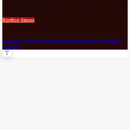
+976 7700-1234
info@fact.mn
Холбоо барих
© 2026 Fact.mn. Бүх эрх хуулиар хамгаалагдсан.
Бидний тухай
Сурталчилгаа байршуулах
Нууцлалын
бодлого