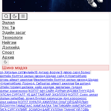
Эхлэл
Улс Төр
Эдийн засаг
Технологи
Нийгэм
Дэлхийд
Спорт
Архив
Шинэ мэдээ
Хятадын сэтгүүлчдийн16 дугаар форум 9 дүгээр сард болно
|
лтийн бэлтгэл ажлын хүрээнд Шадар сайд Н.Номтойбаяр
овь аймагт ажиллав
|
Өвөлжилтийн бэлтгэл ажлын хүрээнд Шадар
.Номтойбаяр Дорнод, Сүхбаатар аймагт ажиллав
|
Бүх шатанд
тийн горимд шилжиж, найр наадам, зөвлөгөөн, гадаад
лтыг хориглолоо
|
КОП17-ЫН САЙН ДУРЫН ИДЭВХТНҮҮДЭД
ЛСАН СУРГАЛТ ҮЕ ШАТТАЙГААР ЭХЭЛЛЭЭ
|
КОП17: Соёл, аялал
алын хөтөлбөр, зочид буудал хариуцсан дэд хорооноос
эл хийлээ
|
КОП17 ХУРАЛД АЖИЛЛАХ ОНЦГОЙ БАЙДЛЫН
ДЭХҮҮН ГАМШГААС ХАМГААЛАХ ТАКТИКИЙН ХАМТАРСАН
ГА СУРГУУЛИЙГ ЗОХИОН БАЙГУУЛЛАА
|
ТААНАГҮЙ ГОВЬ