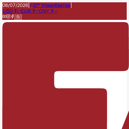
08/07/2026
|
31°
Улаанбаатар
|
USD
₮
--
EUR
₮
--
CNY
₮
--