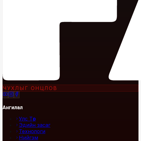
ЧУХЛЫГ ОНЦЛОВ
Ангилал
Улс Төр
Эдийн засаг
Технологи
Нийгэм