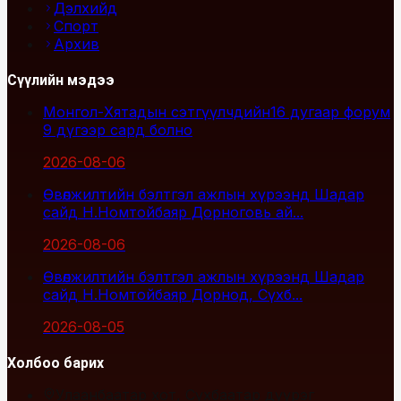
Дэлхийд
Спорт
Архив
Сүүлийн мэдээ
Монгол-Хятадын сэтгүүлчдийн16 дугаар форум
9 дүгээр сард болно
2026-08-06
Өвөлжилтийн бэлтгэл ажлын хүрээнд Шадар
сайд Н.Номтойбаяр Дорноговь ай...
2026-08-06
Өвөлжилтийн бэлтгэл ажлын хүрээнд Шадар
сайд Н.Номтойбаяр Дорнод, Сүхб...
2026-08-05
Холбоо барих
Улаанбаатар хот, Сүхбаатар дүүрэг