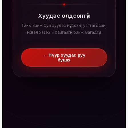
Хуудас олдсонгүй
Таны хайж буй хуудас нүүгдсэн, устгагдсан,
эсвэл хэзээ ч байгаагүй байж магадгүй.
← Нүүр хуудас руу
буцах