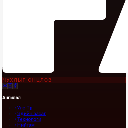
ЧУХЛЫГ ОНЦЛОВ
Ангилал
Улс Төр
Эдийн засаг
Технологи
Нийгэм