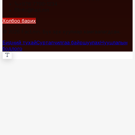
+976 7700-1234
info@fact.mn
Холбоо барих
© 2026 Fact.mn. Бүх эрх хуулиар хамгаалагдсан.
Бидний тухай
Сурталчилгаа байршуулах
Нууцлалын
бодлого