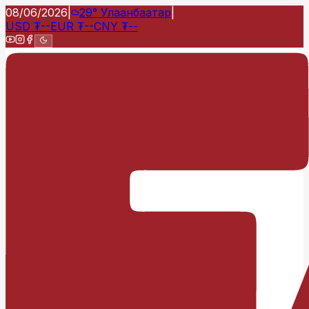
08/06/2026
|
29°
Улаанбаатар
|
USD
₮
--
EUR
₮
--
CNY
₮
--