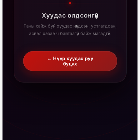
Хуудас олдсонгүй
Таны хайж буй хуудас нүүгдсэн, устгагдсан,
эсвэл хэзээ ч байгаагүй байж магадгүй.
← Нүүр хуудас руу
буцах