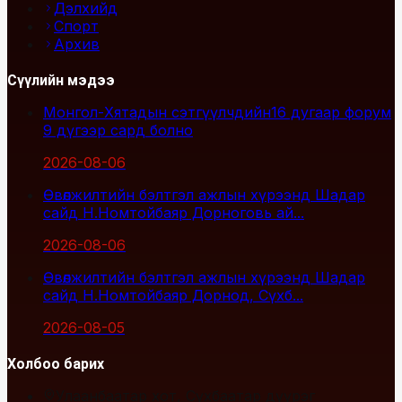
Дэлхийд
Спорт
Архив
Сүүлийн мэдээ
Монгол-Хятадын сэтгүүлчдийн16 дугаар форум
9 дүгээр сард болно
2026-08-06
Өвөлжилтийн бэлтгэл ажлын хүрээнд Шадар
сайд Н.Номтойбаяр Дорноговь ай...
2026-08-06
Өвөлжилтийн бэлтгэл ажлын хүрээнд Шадар
сайд Н.Номтойбаяр Дорнод, Сүхб...
2026-08-05
Холбоо барих
Улаанбаатар хот, Сүхбаатар дүүрэг