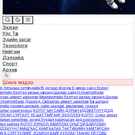
Эхлэл
Улс Төр
Эдийн засаг
Технологи
Нийгэм
Дэлхийд
Спорт
Архив
Шинэ мэдээ
Хятадын сэтгүүлчдийн16 дугаар форум 9 дүгээр сард болно
|
тийн бэлтгэл ажлын хүрээнд Шадар сайд Н.Номтойбаяр
вь аймагт ажиллав
|
Өвөлжилтийн бэлтгэл ажлын хүрээнд Шадар
Номтойбаяр Дорнод, Сүхбаатар аймагт ажиллав
|
Бүх шатанд
ийн горимд шилжиж, найр наадам, зөвлөгөөн, гадаад
тыг хориглолоо
|
КОП17-ЫН САЙН ДУРЫН ИДЭВХТНҮҮДЭД
САН СУРГАЛТ ҮЕ ШАТТАЙГААР ЭХЭЛЛЭЭ
|
КОП17: Соёл, аялал
лын хөтөлбөр, зочид буудал хариуцсан дэд хорооноос
л хийлээ
|
КОП17 ХУРАЛД АЖИЛЛАХ ОНЦГОЙ БАЙДЛЫН
ЭХҮҮН ГАМШГААС ХАМГААЛАХ ТАКТИКИЙН ХАМТАРСАН
А СУРГУУЛИЙГ ЗОХИОН БАЙГУУЛЛАА
|
ТААНАГҮЙ ГОВЬ