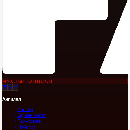
ЧУХЛЫГ ОНЦЛОВ
Ангилал
Улс Төр
Эдийн засаг
Технологи
Нийгэм