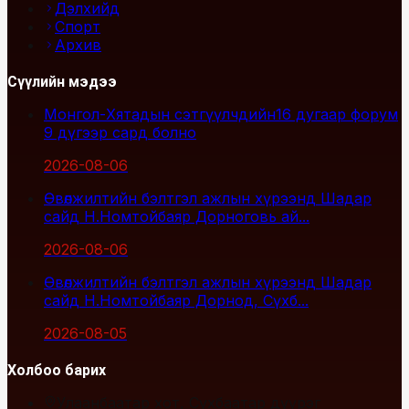
Дэлхийд
Спорт
Архив
Сүүлийн мэдээ
Монгол-Хятадын сэтгүүлчдийн16 дугаар форум
9 дүгээр сард болно
2026-08-06
Өвөлжилтийн бэлтгэл ажлын хүрээнд Шадар
сайд Н.Номтойбаяр Дорноговь ай...
2026-08-06
Өвөлжилтийн бэлтгэл ажлын хүрээнд Шадар
сайд Н.Номтойбаяр Дорнод, Сүхб...
2026-08-05
Холбоо барих
Улаанбаатар хот, Сүхбаатар дүүрэг