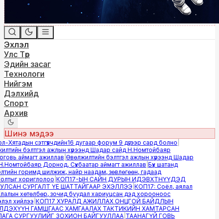
Эхлэл
Улс Төр
Эдийн засаг
Технологи
Нийгэм
Дэлхийд
Спорт
Архив
Шинэ мэдээ
-Хятадын сэтгүүлчдийн16 дугаар форум 9 дүгээр сард болно
|
лтийн бэлтгэл ажлын хүрээнд Шадар сайд Н.Номтойбаяр
овь аймагт ажиллав
|
Өвөлжилтийн бэлтгэл ажлын хүрээнд Шадар
.Номтойбаяр Дорнод, Сүхбаатар аймагт ажиллав
|
Бүх шатанд
тийн горимд шилжиж, найр наадам, зөвлөгөөн, гадаад
лтыг хориглолоо
|
КОП17-ЫН САЙН ДУРЫН ИДЭВХТНҮҮДЭД
ЛСАН СУРГАЛТ ҮЕ ШАТТАЙГААР ЭХЭЛЛЭЭ
|
КОП17: Соёл, аялал
алын хөтөлбөр, зочид буудал хариуцсан дэд хорооноос
эл хийлээ
|
КОП17 ХУРАЛД АЖИЛЛАХ ОНЦГОЙ БАЙДЛЫН
ДЭХҮҮН ГАМШГААС ХАМГААЛАХ ТАКТИКИЙН ХАМТАРСАН
ГА СУРГУУЛИЙГ ЗОХИОН БАЙГУУЛЛАА
|
ТААНАГҮЙ ГОВЬ