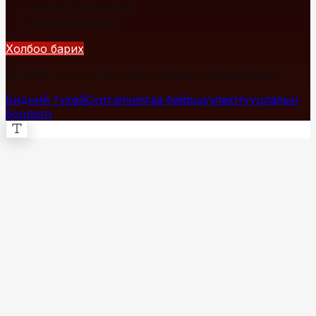
+976 7700-1234
info@fact.mn
Холбоо барих
© 2026 Fact.mn. Бүх эрх хуулиар хамгаалагдсан.
Бидний тухай
Сурталчилгаа байршуулах
Нууцлалын
бодлого