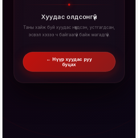
Хуудас олдсонгүй
Таны хайж буй хуудас нүүгдсэн, устгагдсан,
эсвэл хэзээ ч байгаагүй байж магадгүй.
← Нүүр хуудас руу
буцах