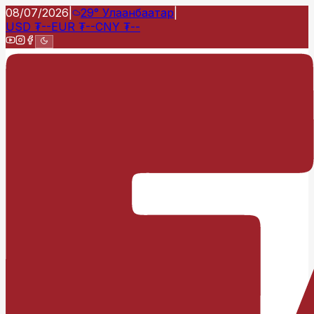
08/07/2026
|
29°
Улаанбаатар
|
USD
₮
--
EUR
₮
--
CNY
₮
--