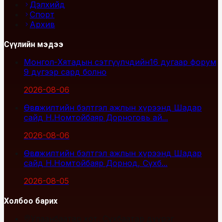
Дэлхийд
Спорт
Архив
Сүүлийн мэдээ
Монгол-Хятадын сэтгүүлчдийн16 дугаар форум
9 дүгээр сард болно
2026-08-06
Өвөлжилтийн бэлтгэл ажлын хүрээнд Шадар
сайд Н.Номтойбаяр Дорноговь ай...
2026-08-06
Өвөлжилтийн бэлтгэл ажлын хүрээнд Шадар
сайд Н.Номтойбаяр Дорнод, Сүхб...
2026-08-05
Холбоо барих
Улаанбаатар хот, Сүхбаатар дүүрэг