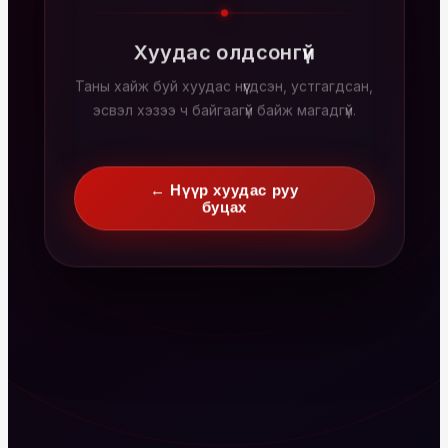
Хуудас олдсонгүй
Таны хайж буй хуудас нүүгдсэн, устгагдсан,
эсвэл хэзээ ч байгаагүй байж магадгүй.
← Нүүр хуудас руу
буцах