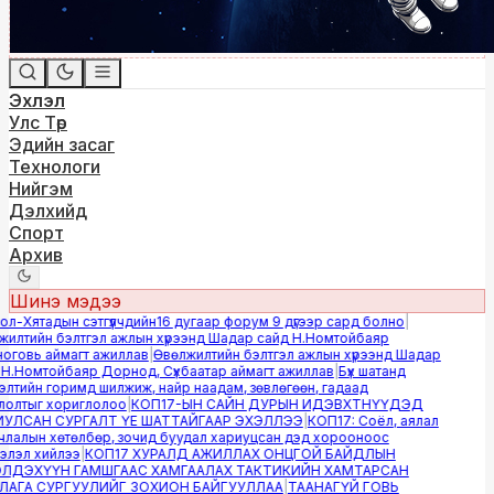
Эхлэл
Улс Төр
Эдийн засаг
Технологи
Нийгэм
Дэлхийд
Спорт
Архив
Шинэ мэдээ
-Хятадын сэтгүүлчдийн16 дугаар форум 9 дүгээр сард болно
|
лтийн бэлтгэл ажлын хүрээнд Шадар сайд Н.Номтойбаяр
овь аймагт ажиллав
|
Өвөлжилтийн бэлтгэл ажлын хүрээнд Шадар
.Номтойбаяр Дорнод, Сүхбаатар аймагт ажиллав
|
Бүх шатанд
тийн горимд шилжиж, найр наадам, зөвлөгөөн, гадаад
лтыг хориглолоо
|
КОП17-ЫН САЙН ДУРЫН ИДЭВХТНҮҮДЭД
ЛСАН СУРГАЛТ ҮЕ ШАТТАЙГААР ЭХЭЛЛЭЭ
|
КОП17: Соёл, аялал
алын хөтөлбөр, зочид буудал хариуцсан дэд хорооноос
эл хийлээ
|
КОП17 ХУРАЛД АЖИЛЛАХ ОНЦГОЙ БАЙДЛЫН
ДЭХҮҮН ГАМШГААС ХАМГААЛАХ ТАКТИКИЙН ХАМТАРСАН
ГА СУРГУУЛИЙГ ЗОХИОН БАЙГУУЛЛАА
|
ТААНАГҮЙ ГОВЬ