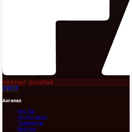
ЧУХЛЫГ ОНЦЛОВ
Ангилал
Улс Төр
Эдийн засаг
Технологи
Нийгэм