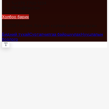
+976 7700-1234
info@fact.mn
Холбоо барих
© 2026 Fact.mn. Бүх эрх хуулиар хамгаалагдсан.
Бидний тухай
Сурталчилгаа байршуулах
Нууцлалын
бодлого