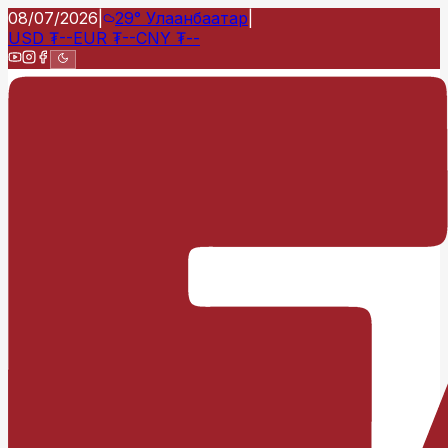
08/07/2026
|
29°
Улаанбаатар
|
USD
₮
--
EUR
₮
--
CNY
₮
--