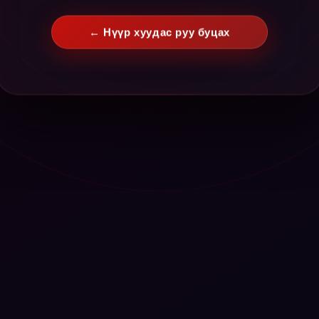
← Нүүр хуудас руу буцах