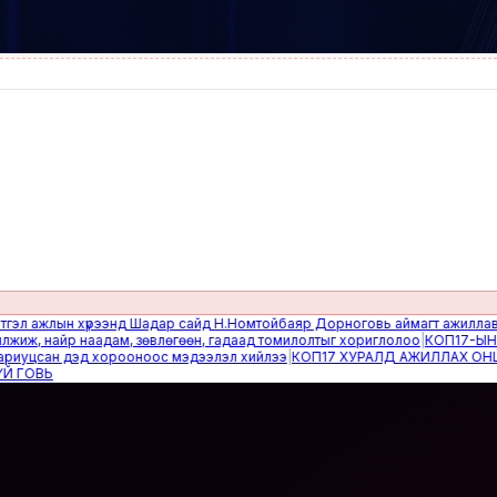
жлын хүрээнд Шадар сайд Н.Номтойбаяр Дорноговь аймагт ажиллав
|
Өвөлж
 найр наадам, зөвлөгөөн, гадаад томилолтыг хориглолоо
|
КОП17-ЫН САЙН
сан дэд хорооноос мэдээлэл хийлээ
|
КОП17 ХУРАЛД АЖИЛЛАХ ОНЦГОЙ 
Ь