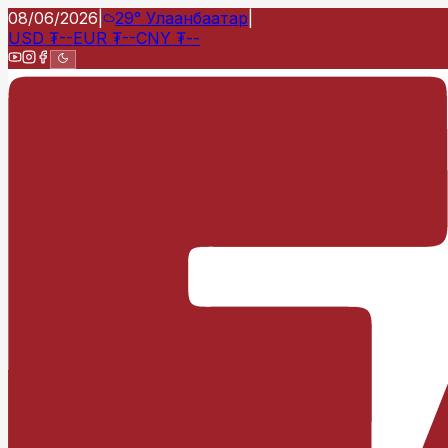
08/06/2026
|
29°
Улаанбаатар
|
USD
₮
--
EUR
₮
--
CNY
₮
--