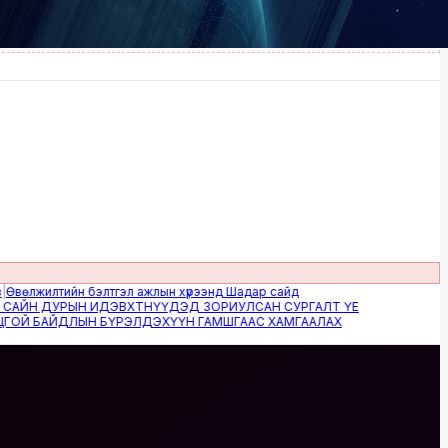
илтийн бэлтгэл ажлын хүрээнд Шадар сайд
 ДУРЫН ИДЭВХТНҮҮДЭД ЗОРИУЛСАН СУРГАЛТ ҮЕ
БАЙДЛЫН БҮРЭЛДЭХҮҮН ГАМШГААС ХАМГААЛАХ