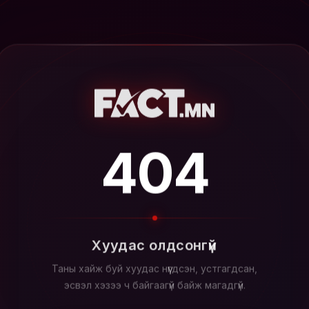
404
Хуудас олдсонгүй
Таны хайж буй хуудас нүүгдсэн, устгагдсан,
эсвэл хэзээ ч байгаагүй байж магадгүй.