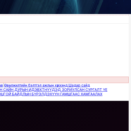
лжилтийн бэлтгэл ажлын хүрээнд Шадар сайд
ЙН ДУРЫН ИДЭВХТНҮҮДЭД ЗОРИУЛСАН СУРГАЛТ ҮЕ
Й БАЙДЛЫН БҮРЭЛДЭХҮҮН ГАМШГААС ХАМГААЛАХ