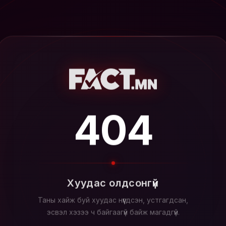
404
Хуудас олдсонгүй
Таны хайж буй хуудас нүүгдсэн, устгагдсан,
эсвэл хэзээ ч байгаагүй байж магадгүй.