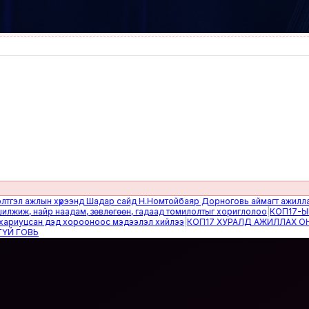
 ажлын хүрээнд Шадар сайд Н.Номтойбаяр Дорноговь аймагт ажиллав
|
Өвө
, найр наадам, зөвлөгөөн, гадаад томилолтыг хориглолоо
|
КОП17-ЫН СА
уцсан дэд хорооноос мэдээлэл хийлээ
|
КОП17 ХУРАЛД АЖИЛЛАХ ОНЦГО
ОВЬ