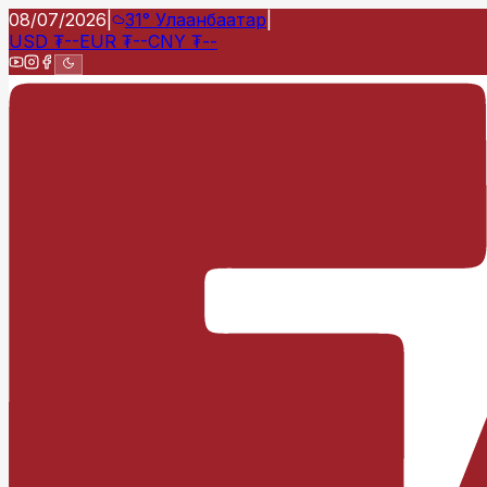
08/07/2026
|
31°
Улаанбаатар
|
USD
₮
--
EUR
₮
--
CNY
₮
--