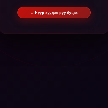
← Нүүр хуудас руу буцах