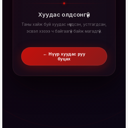
Хуудас олдсонгүй
Таны хайж буй хуудас нүүгдсэн, устгагдсан,
эсвэл хэзээ ч байгаагүй байж магадгүй.
← Нүүр хуудас руу
буцах