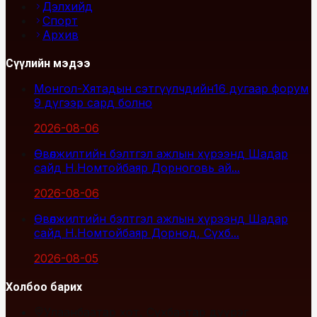
Дэлхийд
Спорт
Архив
Сүүлийн мэдээ
Монгол-Хятадын сэтгүүлчдийн16 дугаар форум
9 дүгээр сард болно
2026-08-06
Өвөлжилтийн бэлтгэл ажлын хүрээнд Шадар
сайд Н.Номтойбаяр Дорноговь ай...
2026-08-06
Өвөлжилтийн бэлтгэл ажлын хүрээнд Шадар
сайд Н.Номтойбаяр Дорнод, Сүхб...
2026-08-05
Холбоо барих
Улаанбаатар хот, Сүхбаатар дүүрэг