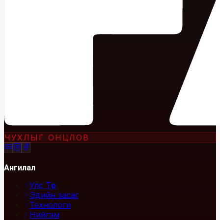
ЧУХЛЫГ ОНЦЛОВ
Ангилал
Улс Төр
Эдийн засаг
Технологи
Нийгэм