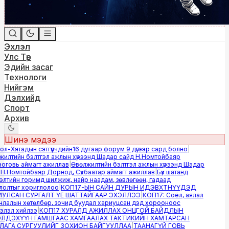
Эхлэл
Улс Төр
Эдийн засаг
Технологи
Нийгэм
Дэлхийд
Спорт
Архив
Шинэ мэдээ
-Хятадын сэтгүүлчдийн16 дугаар форум 9 дүгээр сард болно
|
лтийн бэлтгэл ажлын хүрээнд Шадар сайд Н.Номтойбаяр
говь аймагт ажиллав
|
Өвөлжилтийн бэлтгэл ажлын хүрээнд Шадар
.Номтойбаяр Дорнод, Сүхбаатар аймагт ажиллав
|
Бүх шатанд
тийн горимд шилжиж, найр наадам, зөвлөгөөн, гадаад
олтыг хориглолоо
|
КОП17-ЫН САЙН ДУРЫН ИДЭВХТНҮҮДЭД
ЛСАН СУРГАЛТ ҮЕ ШАТТАЙГААР ЭХЭЛЛЭЭ
|
КОП17: Соёл, аялал
алын хөтөлбөр, зочид буудал хариуцсан дэд хорооноос
лэл хийлээ
|
КОП17 ХУРАЛД АЖИЛЛАХ ОНЦГОЙ БАЙДЛЫН
ДЭХҮҮН ГАМШГААС ХАМГААЛАХ ТАКТИКИЙН ХАМТАРСАН
ГА СУРГУУЛИЙГ ЗОХИОН БАЙГУУЛЛАА
|
ТААНАГҮЙ ГОВЬ