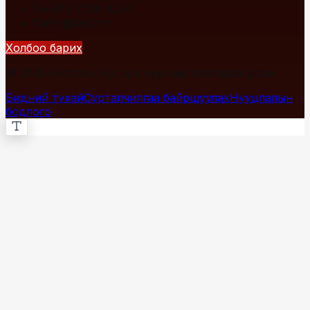
+976 7700-1234
info@fact.mn
Холбоо барих
© 2026 Fact.mn. Бүх эрх хуулиар хамгаалагдсан.
Бидний тухай
Сурталчилгаа байршуулах
Нууцлалын
бодлого