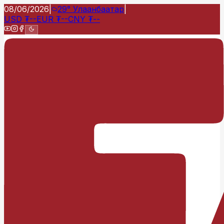
08/06/2026
|
29°
Улаанбаатар
|
USD
₮
--
EUR
₮
--
CNY
₮
--