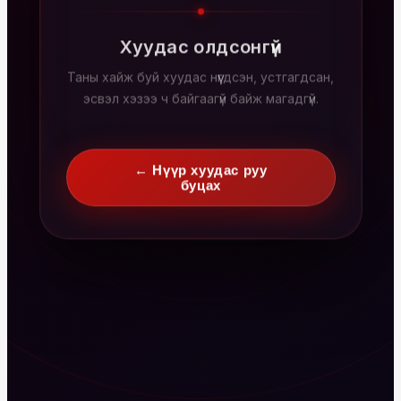
Хуудас олдсонгүй
Таны хайж буй хуудас нүүгдсэн, устгагдсан,
эсвэл хэзээ ч байгаагүй байж магадгүй.
← Нүүр хуудас руу
буцах