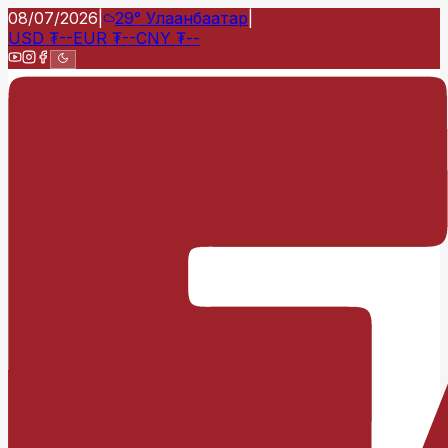
08/07/2026
|
29°
Улаанбаатар
|
USD
₮
--
EUR
₮
--
CNY
₮
--