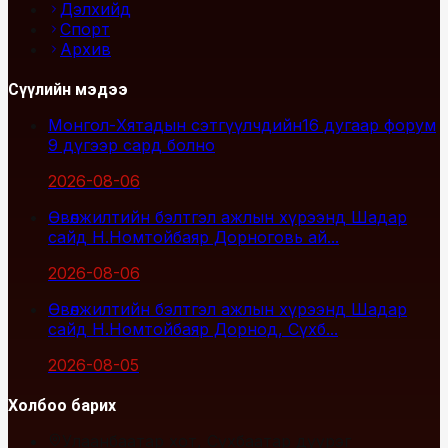
Дэлхийд
Спорт
Архив
Сүүлийн мэдээ
Монгол-Хятадын сэтгүүлчдийн16 дугаар форум
9 дүгээр сард болно
2026-08-06
Өвөлжилтийн бэлтгэл ажлын хүрээнд Шадар
сайд Н.Номтойбаяр Дорноговь ай...
2026-08-06
Өвөлжилтийн бэлтгэл ажлын хүрээнд Шадар
сайд Н.Номтойбаяр Дорнод, Сүхб...
2026-08-05
Холбоо барих
Улаанбаатар хот, Сүхбаатар дүүрэг