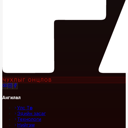
ЧУХЛЫГ ОНЦЛОВ
Ангилал
Улс Төр
Эдийн засаг
Технологи
Нийгэм