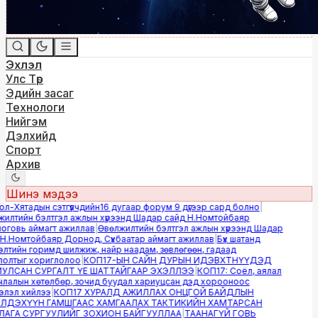
Эхлэл
Улс Төр
Эдийн засаг
Технологи
Нийгэм
Дэлхийд
Спорт
Архив
Шинэ мэдээ
-Хятадын сэтгүүлчдийн16 дугаар форум 9 дүгээр сард болно
|
лтийн бэлтгэл ажлын хүрээнд Шадар сайд Н.Номтойбаяр
овь аймагт ажиллав
|
Өвөлжилтийн бэлтгэл ажлын хүрээнд Шадар
.Номтойбаяр Дорнод, Сүхбаатар аймагт ажиллав
|
Бүх шатанд
тийн горимд шилжиж, найр наадам, зөвлөгөөн, гадаад
лтыг хориглолоо
|
КОП17-ЫН САЙН ДУРЫН ИДЭВХТНҮҮДЭД
ЛСАН СУРГАЛТ ҮЕ ШАТТАЙГААР ЭХЭЛЛЭЭ
|
КОП17: Соёл, аялал
алын хөтөлбөр, зочид буудал хариуцсан дэд хорооноос
эл хийлээ
|
КОП17 ХУРАЛД АЖИЛЛАХ ОНЦГОЙ БАЙДЛЫН
ДЭХҮҮН ГАМШГААС ХАМГААЛАХ ТАКТИКИЙН ХАМТАРСАН
ГА СУРГУУЛИЙГ ЗОХИОН БАЙГУУЛЛАА
|
ТААНАГҮЙ ГОВЬ