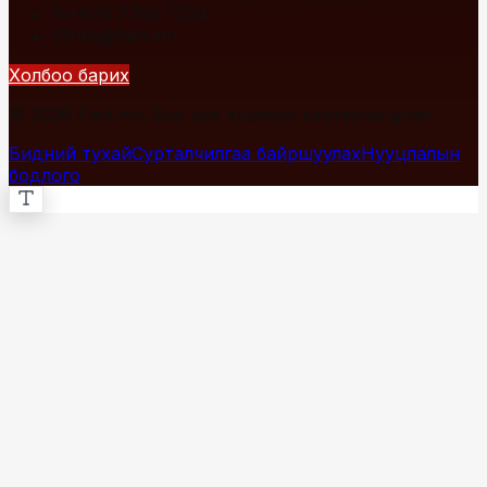
+976 7700-1234
info@fact.mn
Холбоо барих
© 2026 Fact.mn. Бүх эрх хуулиар хамгаалагдсан.
Бидний тухай
Сурталчилгаа байршуулах
Нууцлалын
бодлого