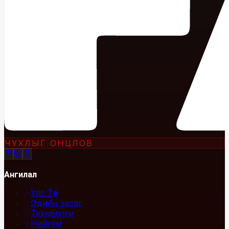
ЧУХЛЫГ ОНЦЛОВ
Ангилал
Улс Төр
Эдийн засаг
Технологи
Нийгэм