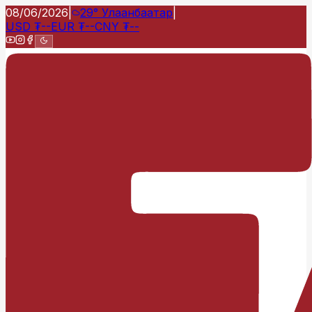
08/06/2026
|
29°
Улаанбаатар
|
USD
₮
--
EUR
₮
--
CNY
₮
--