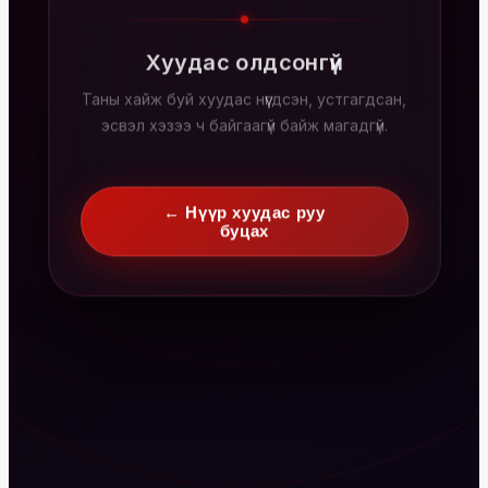
Хуудас олдсонгүй
Таны хайж буй хуудас нүүгдсэн, устгагдсан,
эсвэл хэзээ ч байгаагүй байж магадгүй.
← Нүүр хуудас руу
буцах