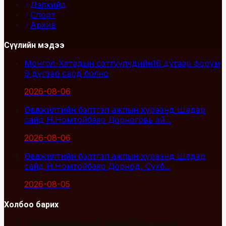
Дэлхийд
Спорт
Архив
Сүүлийн мэдээ
Монгол-Хятадын сэтгүүлчдийн16 дугаар форум
9 дүгээр сард болно
2026-08-06
Өвөлжилтийн бэлтгэл ажлын хүрээнд Шадар
сайд Н.Номтойбаяр Дорноговь ай...
2026-08-06
Өвөлжилтийн бэлтгэл ажлын хүрээнд Шадар
сайд Н.Номтойбаяр Дорнод, Сүхб...
2026-08-05
Холбоо барих
Улаанбаатар хот, Сүхбаатар дүүрэг