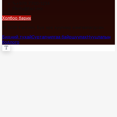
+976 7700-1234
info@fact.mn
Холбоо барих
© 2026 Fact.mn. Бүх эрх хуулиар хамгаалагдсан.
Бидний тухай
Сурталчилгаа байршуулах
Нууцлалын
бодлого