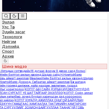
Эхлэл
Улс Төр
Эдийн засаг
Технологи
Нийгэм
Дэлхийд
Спорт
Архив
Шинэ мэдээ
тадын сэтгүүлчдийн16 дугаар форум 9 дүгээр сард болно
|
ийн бэлтгэл ажлын хүрээнд Шадар сайд Н.Номтойбаяр
ь аймагт ажиллав
|
Өвөлжилтийн бэлтгэл ажлын хүрээнд Шадар
омтойбаяр Дорнод, Сүхбаатар аймагт ажиллав
|
Бүх шатанд
йн горимд шилжиж, найр наадам, зөвлөгөөн, гадаад
ыг хориглолоо
|
КОП17-ЫН САЙН ДУРЫН ИДЭВХТНҮҮДЭД
АН СУРГАЛТ ҮЕ ШАТТАЙГААР ЭХЭЛЛЭЭ
|
КОП17: Соёл, аялал
ын хөтөлбөр, зочид буудал хариуцсан дэд хорооноос
 хийлээ
|
КОП17 ХУРАЛД АЖИЛЛАХ ОНЦГОЙ БАЙДЛЫН
ХҮҮН ГАМШГААС ХАМГААЛАХ ТАКТИКИЙН ХАМТАРСАН
 СУРГУУЛИЙГ ЗОХИОН БАЙГУУЛЛАА
|
ТААНАГҮЙ ГОВЬ