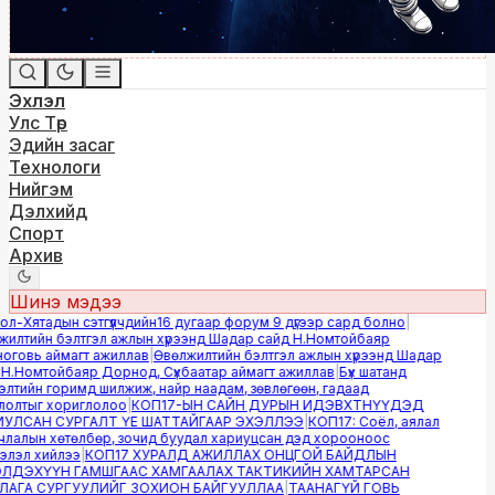
Эхлэл
Улс Төр
Эдийн засаг
Технологи
Нийгэм
Дэлхийд
Спорт
Архив
Шинэ мэдээ
-Хятадын сэтгүүлчдийн16 дугаар форум 9 дүгээр сард болно
|
лтийн бэлтгэл ажлын хүрээнд Шадар сайд Н.Номтойбаяр
овь аймагт ажиллав
|
Өвөлжилтийн бэлтгэл ажлын хүрээнд Шадар
.Номтойбаяр Дорнод, Сүхбаатар аймагт ажиллав
|
Бүх шатанд
тийн горимд шилжиж, найр наадам, зөвлөгөөн, гадаад
лтыг хориглолоо
|
КОП17-ЫН САЙН ДУРЫН ИДЭВХТНҮҮДЭД
ЛСАН СУРГАЛТ ҮЕ ШАТТАЙГААР ЭХЭЛЛЭЭ
|
КОП17: Соёл, аялал
алын хөтөлбөр, зочид буудал хариуцсан дэд хорооноос
эл хийлээ
|
КОП17 ХУРАЛД АЖИЛЛАХ ОНЦГОЙ БАЙДЛЫН
ДЭХҮҮН ГАМШГААС ХАМГААЛАХ ТАКТИКИЙН ХАМТАРСАН
ГА СУРГУУЛИЙГ ЗОХИОН БАЙГУУЛЛАА
|
ТААНАГҮЙ ГОВЬ