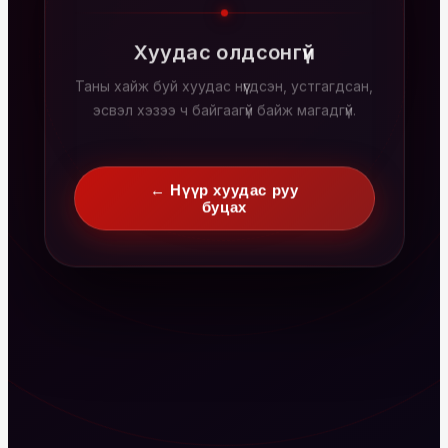
Хуудас олдсонгүй
Таны хайж буй хуудас нүүгдсэн, устгагдсан,
эсвэл хэзээ ч байгаагүй байж магадгүй.
← Нүүр хуудас руу
буцах