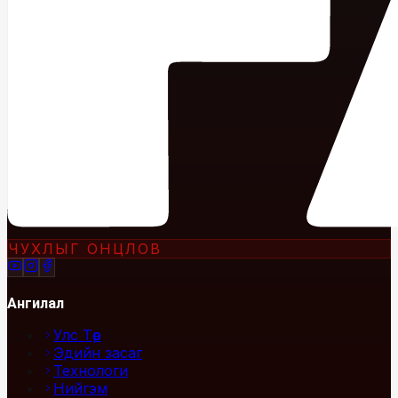
ЧУХЛЫГ ОНЦЛОВ
Ангилал
Улс Төр
Эдийн засаг
Технологи
Нийгэм