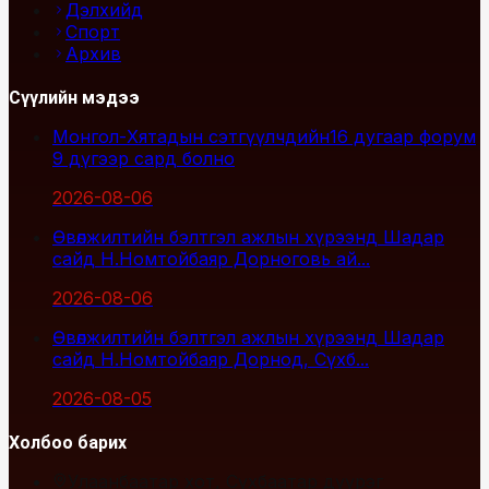
Дэлхийд
Спорт
Архив
Сүүлийн мэдээ
Монгол-Хятадын сэтгүүлчдийн16 дугаар форум
9 дүгээр сард болно
2026-08-06
Өвөлжилтийн бэлтгэл ажлын хүрээнд Шадар
сайд Н.Номтойбаяр Дорноговь ай...
2026-08-06
Өвөлжилтийн бэлтгэл ажлын хүрээнд Шадар
сайд Н.Номтойбаяр Дорнод, Сүхб...
2026-08-05
Холбоо барих
Улаанбаатар хот, Сүхбаатар дүүрэг