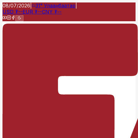
08/07/2026
|
31°
Улаанбаатар
|
USD
₮
--
EUR
₮
--
CNY
₮
--