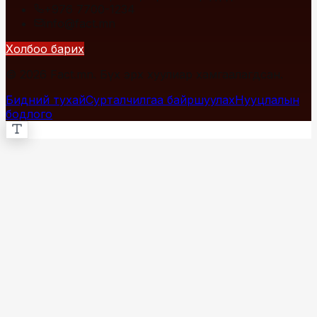
+976 7700-1234
info@fact.mn
Холбоо барих
© 2026 Fact.mn. Бүх эрх хуулиар хамгаалагдсан.
Бидний тухай
Сурталчилгаа байршуулах
Нууцлалын
бодлого