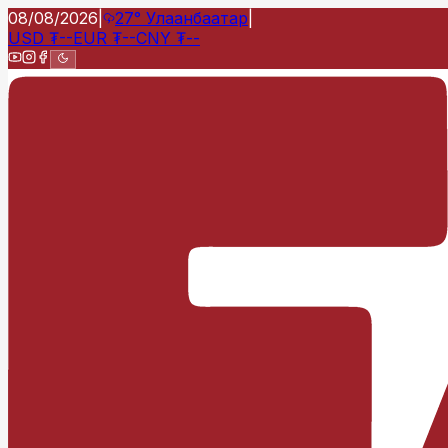
08/08/2026
|
27°
Улаанбаатар
|
USD
₮
--
EUR
₮
--
CNY
₮
--