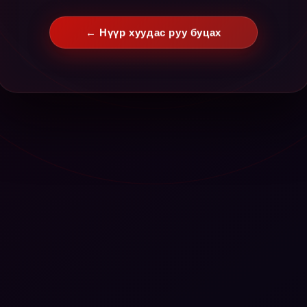
← Нүүр хуудас руу буцах