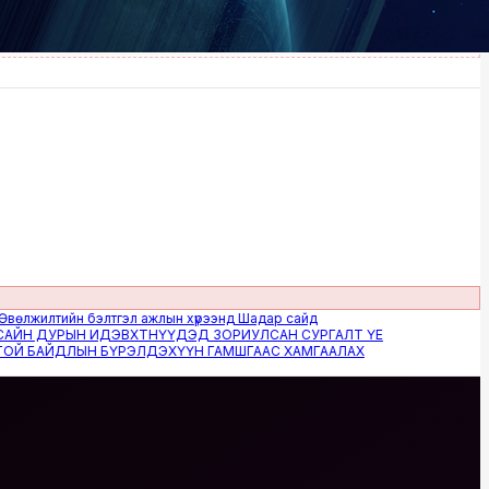
илтийн бэлтгэл ажлын хүрээнд Шадар сайд
 ДУРЫН ИДЭВХТНҮҮДЭД ЗОРИУЛСАН СУРГАЛТ ҮЕ
БАЙДЛЫН БҮРЭЛДЭХҮҮН ГАМШГААС ХАМГААЛАХ