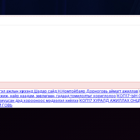
жлын хүрээнд Шадар сайд Н.Номтойбаяр Дорноговь аймагт ажиллав
|
Өвөлж
найр наадам, зөвлөгөөн, гадаад томилолтыг хориглолоо
|
КОП17-ЫН САЙН
сан дэд хорооноос мэдээлэл хийлээ
|
КОП17 ХУРАЛД АЖИЛЛАХ ОНЦГОЙ 
Ь