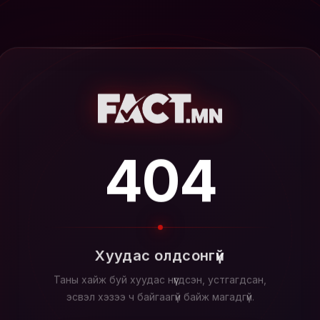
404
Хуудас олдсонгүй
Таны хайж буй хуудас нүүгдсэн, устгагдсан,
эсвэл хэзээ ч байгаагүй байж магадгүй.