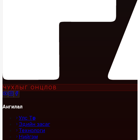
ЧУХЛЫГ ОНЦЛОВ
Ангилал
Улс Төр
Эдийн засаг
Технологи
Нийгэм