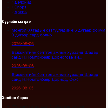
Дэлхийд
Спорт
Архив
Сүүлийн мэдээ
Монгол-Хятадын сэтгүүлчдийн16 дугаар форум
9 дүгээр сард болно
2026-08-06
Өвөлжилтийн бэлтгэл ажлын хүрээнд Шадар
сайд Н.Номтойбаяр Дорноговь ай...
2026-08-06
Өвөлжилтийн бэлтгэл ажлын хүрээнд Шадар
сайд Н.Номтойбаяр Дорнод, Сүхб...
2026-08-05
Холбоо барих
Улаанбаатар хот, Сүхбаатар дүүрэг