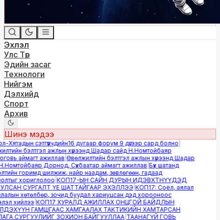
Эхлэл
Улс Төр
Эдийн засаг
Технологи
Нийгэм
Дэлхийд
Спорт
Архив
Шинэ мэдээ
Хятадын сэтгүүлчдийн16 дугаар форум 9 дүгээр сард болно
|
лтийн бэлтгэл ажлын хүрээнд Шадар сайд Н.Номтойбаяр
овь аймагт ажиллав
|
Өвөлжилтийн бэлтгэл ажлын хүрээнд Шадар
.Номтойбаяр Дорнод, Сүхбаатар аймагт ажиллав
|
Бүх шатанд
тийн горимд шилжиж, найр наадам, зөвлөгөөн, гадаад
лтыг хориглолоо
|
КОП17-ЫН САЙН ДУРЫН ИДЭВХТНҮҮДЭД
ЛСАН СУРГАЛТ ҮЕ ШАТТАЙГААР ЭХЭЛЛЭЭ
|
КОП17: Соёл, аялал
алын хөтөлбөр, зочид буудал хариуцсан дэд хорооноос
эл хийлээ
|
КОП17 ХУРАЛД АЖИЛЛАХ ОНЦГОЙ БАЙДЛЫН
ДЭХҮҮН ГАМШГААС ХАМГААЛАХ ТАКТИКИЙН ХАМТАРСАН
ГА СУРГУУЛИЙГ ЗОХИОН БАЙГУУЛЛАА
|
ТААНАГҮЙ ГОВЬ