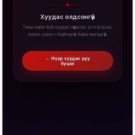
Хуудас олдсонгүй
Таны хайж буй хуудас нүүгдсэн, устгагдсан,
эсвэл хэзээ ч байгаагүй байж магадгүй.
← Нүүр хуудас руу
буцах