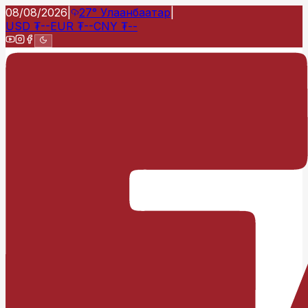
08/08/2026
|
27°
Улаанбаатар
|
USD
₮
--
EUR
₮
--
CNY
₮
--