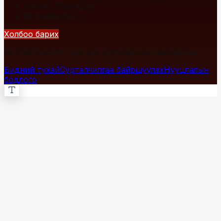
+976 7700-1234
info@fact.mn
Холбоо барих
© 2026 Fact.mn. Бүх эрх хуулиар хамгаалагдсан.
Бидний тухай
Сурталчилгаа байршуулах
Нууцлалын
бодлого