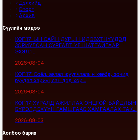
Дэлхийд
Спорт
Архив
Сүүлийн мэдээ
КОП17-ЫН САЙН ДУРЫН ИДЭВХТНҮҮДЭД
ЗОРИУЛСАН СУРГАЛТ ҮЕ ШАТТАЙГААР
ЭХЭЛЛ...
2026-08-04
КОП17: Соёл, аялал жуулчлалын хөтөлбөр, зочид
буудал хариуцсан дэд хор...
2026-08-04
КОП17 ХУРАЛД АЖИЛЛАХ ОНЦГОЙ БАЙДЛЫН
БҮРЭЛДЭХҮҮН ГАМШГААС ХАМГААЛАХ ТАК...
2026-08-03
Холбоо барих