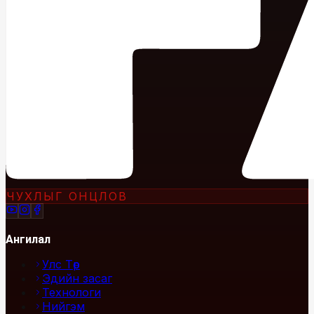
ЧУХЛЫГ ОНЦЛОВ
Ангилал
Улс Төр
Эдийн засаг
Технологи
Нийгэм