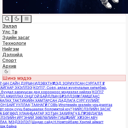
Эхлэл
Улс Төр
Эдийн засаг
Технологи
Нийгэм
Дэлхийд
Спорт
Архив
Шинэ мэдээ
-ЫН САЙН ДУРЫН ИДЭВХТНҮҮДЭД ЗОРИУЛСАН СУРГАЛТ ҮЕ
ЙГААР ЭХЭЛЛЭЭ
|
КОП17: Соёл, аялал жуулчлалын хөтөлбөр,
буудал хариуцсан дэд хорооноос мэдээлэл хийлээ
|
КОП17
Д АЖИЛЛАХ ОНЦГОЙ БАЙДЛЫН БҮРЭЛДЭХҮҮН ГАМШГААС
АЛАХ ТАКТИКИЙН ХАМТАРСАН ДАДЛАГА СУРГУУЛИЙГ
Н БАЙГУУЛЛАА
|
ТААНАГҮЙ ГОВЬ
|
Ипотекийн зээлийн урьдчилгаа
т орон сууц барьцаалах боломжтой юу?
|
НИЙСЛЭЛИЙН ЗАСАГ
 БӨГӨӨД УЛААНБААТАР ХОТЫН ЗАХИРАГЧ Б.ПҮРЭВДАГВА
ЭЛИЙН ИРГЭНИЙ ЗӨВЛӨЛИЙН ГИШҮҮДИЙГ ХҮЛЭЭН АВЧ
АА.
|
МЭДЭЭЛЭЛ
|
Шадар сайд Н.Номтойбаяр Хэнтий аймагт
ж байна