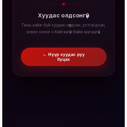
Хуудас олдсонгүй
Таны хайж буй хуудас нүүгдсэн, устгагдсан,
эсвэл хэзээ ч байгаагүй байж магадгүй.
← Нүүр хуудас руу
буцах