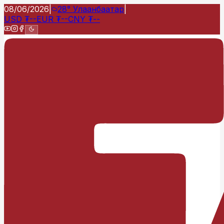
08/06/2026
|
28°
Улаанбаатар
|
USD
₮
--
EUR
₮
--
CNY
₮
--