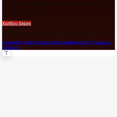
Улаанбаатар хот, Сүхбаатар дүүрэг
+976 7700-1234
info@fact.mn
Холбоо барих
© 2026 Fact.mn. Бүх эрх хуулиар хамгаалагдсан.
Бидний тухай
Сурталчилгаа байршуулах
Нууцлалын
бодлого