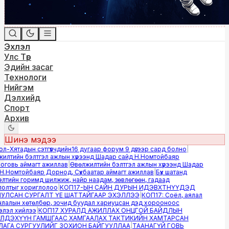
Эхлэл
Улс Төр
Эдийн засаг
Технологи
Нийгэм
Дэлхийд
Спорт
Архив
Шинэ мэдээ
-Хятадын сэтгүүлчдийн16 дугаар форум 9 дүгээр сард болно
|
лтийн бэлтгэл ажлын хүрээнд Шадар сайд Н.Номтойбаяр
овь аймагт ажиллав
|
Өвөлжилтийн бэлтгэл ажлын хүрээнд Шадар
.Номтойбаяр Дорнод, Сүхбаатар аймагт ажиллав
|
Бүх шатанд
тийн горимд шилжиж, найр наадам, зөвлөгөөн, гадаад
лтыг хориглолоо
|
КОП17-ЫН САЙН ДУРЫН ИДЭВХТНҮҮДЭД
ЛСАН СУРГАЛТ ҮЕ ШАТТАЙГААР ЭХЭЛЛЭЭ
|
КОП17: Соёл, аялал
алын хөтөлбөр, зочид буудал хариуцсан дэд хорооноос
эл хийлээ
|
КОП17 ХУРАЛД АЖИЛЛАХ ОНЦГОЙ БАЙДЛЫН
ДЭХҮҮН ГАМШГААС ХАМГААЛАХ ТАКТИКИЙН ХАМТАРСАН
ГА СУРГУУЛИЙГ ЗОХИОН БАЙГУУЛЛАА
|
ТААНАГҮЙ ГОВЬ