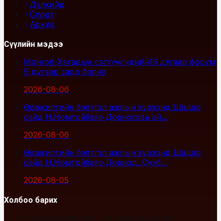
Дэлхийд
Спорт
Архив
Сүүлийн мэдээ
Монгол-Хятадын сэтгүүлчдийн16 дугаар форум
9 дүгээр сард болно
2026-08-06
Өвөлжилтийн бэлтгэл ажлын хүрээнд Шадар
сайд Н.Номтойбаяр Дорноговь ай...
2026-08-06
Өвөлжилтийн бэлтгэл ажлын хүрээнд Шадар
сайд Н.Номтойбаяр Дорнод, Сүхб...
2026-08-05
Холбоо барих
Улаанбаатар хот, Сүхбаатар дүүрэг