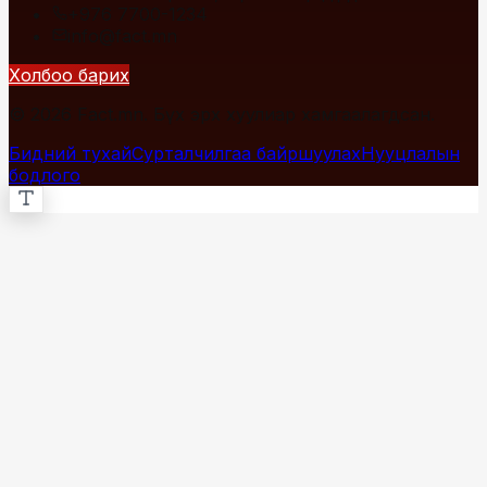
+976 7700-1234
info@fact.mn
Холбоо барих
© 2026 Fact.mn. Бүх эрх хуулиар хамгаалагдсан.
Бидний тухай
Сурталчилгаа байршуулах
Нууцлалын
бодлого