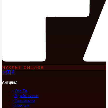
ЧУХЛЫГ ОНЦЛОВ
Ангилал
Улс Төр
Эдийн засаг
Технологи
Нийгэм