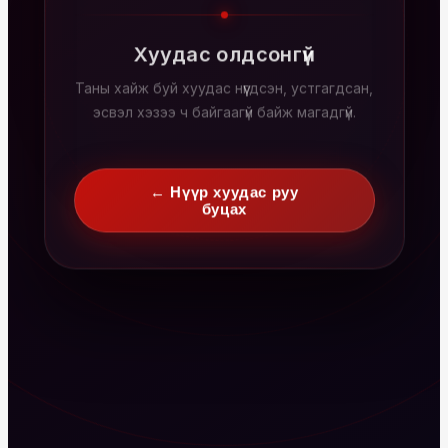
Хуудас олдсонгүй
Таны хайж буй хуудас нүүгдсэн, устгагдсан,
эсвэл хэзээ ч байгаагүй байж магадгүй.
← Нүүр хуудас руу
буцах