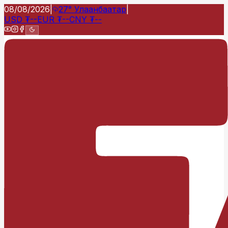
08/08/2026
|
27°
Улаанбаатар
|
USD
₮
--
EUR
₮
--
CNY
₮
--