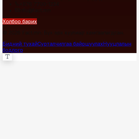
+976 7700-1234
info@fact.mn
Холбоо барих
© 2026 Fact.mn. Бүх эрх хуулиар хамгаалагдсан.
Бидний тухай
Сурталчилгаа байршуулах
Нууцлалын
бодлого