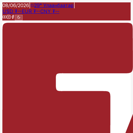
08/06/2026
|
29°
Улаанбаатар
|
USD
₮
--
EUR
₮
--
CNY
₮
--