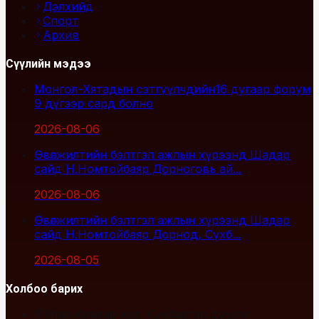
Дэлхийд
Спорт
Архив
Сүүлийн мэдээ
Монгол-Хятадын сэтгүүлчдийн16 дугаар форум
9 дүгээр сард болно
2026-08-06
Өвөлжилтийн бэлтгэл ажлын хүрээнд Шадар
сайд Н.Номтойбаяр Дорноговь ай...
2026-08-06
Өвөлжилтийн бэлтгэл ажлын хүрээнд Шадар
сайд Н.Номтойбаяр Дорнод, Сүхб...
2026-08-05
Холбоо барих
Улаанбаатар хот, Сүхбаатар дүүрэг