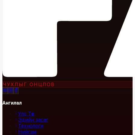
ЧУХЛЫГ ОНЦЛОВ
Ангилал
Улс Төр
Эдийн засаг
Технологи
Нийгэм