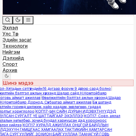
Эхлэл
Улс Төр
Эдийн засаг
Технологи
Нийгэм
Дэлхийд
Спорт
Архив
Шинэ мэдээ
-Хятадын сэтгүүлчдийн16 дугаар форум 9 дүгээр сард болно
|
лтийн бэлтгэл ажлын хүрээнд Шадар сайд Н.Номтойбаяр
овь аймагт ажиллав
|
Өвөлжилтийн бэлтгэл ажлын хүрээнд Шадар
.Номтойбаяр Дорнод, Сүхбаатар аймагт ажиллав
|
Бүх шатанд
тийн горимд шилжиж, найр наадам, зөвлөгөөн, гадаад
лтыг хориглолоо
|
КОП17-ЫН САЙН ДУРЫН ИДЭВХТНҮҮДЭД
ЛСАН СУРГАЛТ ҮЕ ШАТТАЙГААР ЭХЭЛЛЭЭ
|
КОП17: Соёл, аялал
алын хөтөлбөр, зочид буудал хариуцсан дэд хорооноос
эл хийлээ
|
КОП17 ХУРАЛД АЖИЛЛАХ ОНЦГОЙ БАЙДЛЫН
ДЭХҮҮН ГАМШГААС ХАМГААЛАХ ТАКТИКИЙН ХАМТАРСАН
ГА СУРГУУЛИЙГ ЗОХИОН БАЙГУУЛЛАА
|
ТААНАГҮЙ ГОВЬ