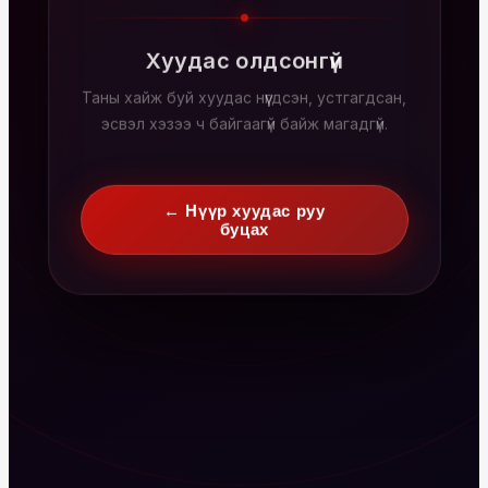
Хуудас олдсонгүй
Таны хайж буй хуудас нүүгдсэн, устгагдсан,
эсвэл хэзээ ч байгаагүй байж магадгүй.
← Нүүр хуудас руу
буцах