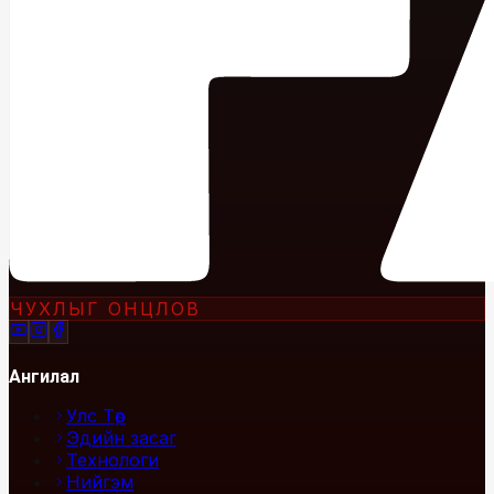
ЧУХЛЫГ ОНЦЛОВ
Ангилал
Улс Төр
Эдийн засаг
Технологи
Нийгэм