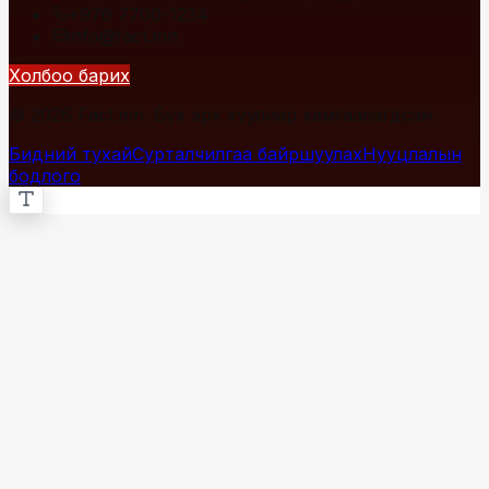
+976 7700-1234
info@fact.mn
Холбоо барих
© 2026 Fact.mn. Бүх эрх хуулиар хамгаалагдсан.
Бидний тухай
Сурталчилгаа байршуулах
Нууцлалын
бодлого