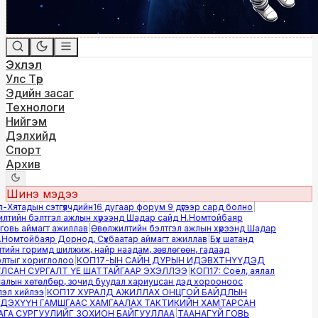
Эхлэл
Улс Төр
Эдийн засаг
Технологи
Нийгэм
Дэлхийд
Спорт
Архив
Шинэ мэдээ
ятадын сэтгүүлчдийн16 дугаар форум 9 дүгээр сард болно
|
тийн бэлтгэл ажлын хүрээнд Шадар сайд Н.Номтойбаяр
вь аймагт ажиллав
|
Өвөлжилтийн бэлтгэл ажлын хүрээнд Шадар
Номтойбаяр Дорнод, Сүхбаатар аймагт ажиллав
|
Бүх шатанд
ийн горимд шилжиж, найр наадам, зөвлөгөөн, гадаад
тыг хориглолоо
|
КОП17-ЫН САЙН ДУРЫН ИДЭВХТНҮҮДЭД
САН СУРГАЛТ ҮЕ ШАТТАЙГААР ЭХЭЛЛЭЭ
|
КОП17: Соёл, аялал
лын хөтөлбөр, зочид буудал хариуцсан дэд хорооноос
л хийлээ
|
КОП17 ХУРАЛД АЖИЛЛАХ ОНЦГОЙ БАЙДЛЫН
ЭХҮҮН ГАМШГААС ХАМГААЛАХ ТАКТИКИЙН ХАМТАРСАН
А СУРГУУЛИЙГ ЗОХИОН БАЙГУУЛЛАА
|
ТААНАГҮЙ ГОВЬ