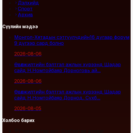
Дэлхийд
Спорт
Архив
Сүүлийн мэдээ
Монгол-Хятадын сэтгүүлчдийн16 дугаар форум
9 дүгээр сард болно
2026-08-06
Өвөлжилтийн бэлтгэл ажлын хүрээнд Шадар
сайд Н.Номтойбаяр Дорноговь ай...
2026-08-06
Өвөлжилтийн бэлтгэл ажлын хүрээнд Шадар
сайд Н.Номтойбаяр Дорнод, Сүхб...
2026-08-05
Холбоо барих
Улаанбаатар хот, Сүхбаатар дүүрэг