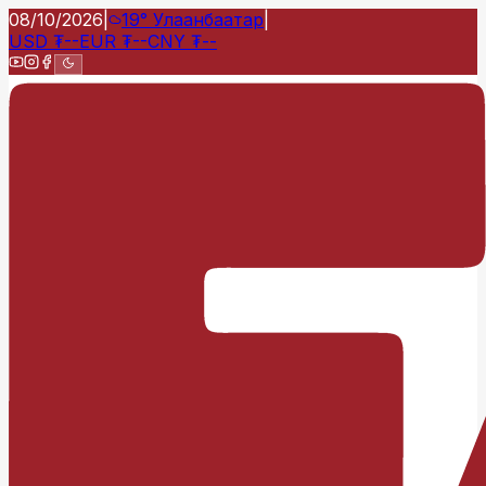
08/10/2026
|
19°
Улаанбаатар
|
USD
₮
--
EUR
₮
--
CNY
₮
--