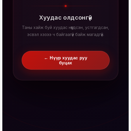
Хуудас олдсонгүй
Таны хайж буй хуудас нүүгдсэн, устгагдсан,
эсвэл хэзээ ч байгаагүй байж магадгүй.
← Нүүр хуудас руу
буцах