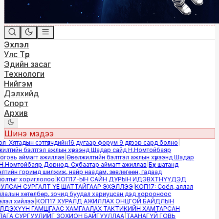
Эхлэл
Улс Төр
Эдийн засаг
Технологи
Нийгэм
Дэлхийд
Спорт
Архив
Шинэ мэдээ
-Хятадын сэтгүүлчдийн16 дугаар форум 9 дүгээр сард болно
|
лтийн бэлтгэл ажлын хүрээнд Шадар сайд Н.Номтойбаяр
овь аймагт ажиллав
|
Өвөлжилтийн бэлтгэл ажлын хүрээнд Шадар
.Номтойбаяр Дорнод, Сүхбаатар аймагт ажиллав
|
Бүх шатанд
тийн горимд шилжиж, найр наадам, зөвлөгөөн, гадаад
лтыг хориглолоо
|
КОП17-ЫН САЙН ДУРЫН ИДЭВХТНҮҮДЭД
ЛСАН СУРГАЛТ ҮЕ ШАТТАЙГААР ЭХЭЛЛЭЭ
|
КОП17: Соёл, аялал
алын хөтөлбөр, зочид буудал хариуцсан дэд хорооноос
эл хийлээ
|
КОП17 ХУРАЛД АЖИЛЛАХ ОНЦГОЙ БАЙДЛЫН
ДЭХҮҮН ГАМШГААС ХАМГААЛАХ ТАКТИКИЙН ХАМТАРСАН
ГА СУРГУУЛИЙГ ЗОХИОН БАЙГУУЛЛАА
|
ТААНАГҮЙ ГОВЬ