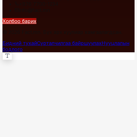
+976 7700-1234
info@fact.mn
Холбоо барих
© 2026 Fact.mn. Бүх эрх хуулиар хамгаалагдсан.
Бидний тухай
Сурталчилгаа байршуулах
Нууцлалын
бодлого