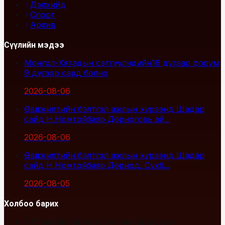
Дэлхийд
Спорт
Архив
Сүүлийн мэдээ
Монгол-Хятадын сэтгүүлчдийн16 дугаар форум
9 дүгээр сард болно
2026-08-06
Өвөлжилтийн бэлтгэл ажлын хүрээнд Шадар
сайд Н.Номтойбаяр Дорноговь ай...
2026-08-06
Өвөлжилтийн бэлтгэл ажлын хүрээнд Шадар
сайд Н.Номтойбаяр Дорнод, Сүхб...
2026-08-05
Холбоо барих
Улаанбаатар хот, Сүхбаатар дүүрэг