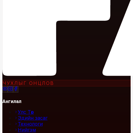
ЧУХЛЫГ ОНЦЛОВ
Ангилал
Улс Төр
Эдийн засаг
Технологи
Нийгэм