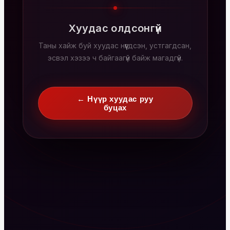
Хуудас олдсонгүй
Таны хайж буй хуудас нүүгдсэн, устгагдсан,
эсвэл хэзээ ч байгаагүй байж магадгүй.
← Нүүр хуудас руу
буцах