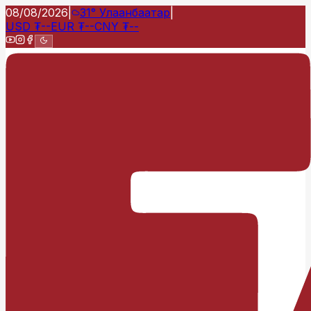
08/08/2026
|
31°
Улаанбаатар
|
USD
₮
--
EUR
₮
--
CNY
₮
--