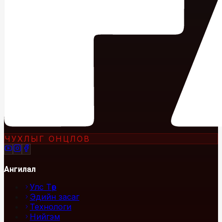
ЧУХЛЫГ ОНЦЛОВ
Ангилал
Улс Төр
Эдийн засаг
Технологи
Нийгэм