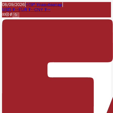
08/09/2026
|
19°
Улаанбаатар
|
USD
₮
--
EUR
₮
--
CNY
₮
--