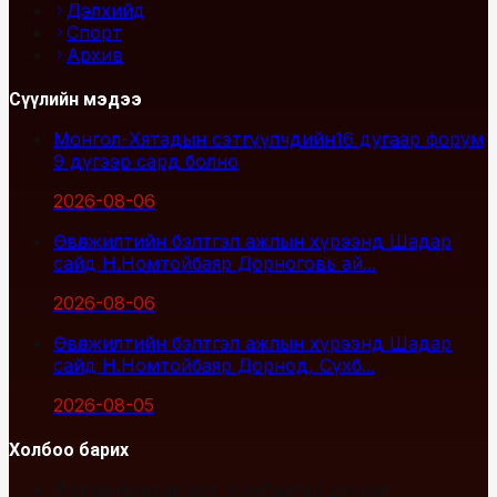
Дэлхийд
Спорт
Архив
Сүүлийн мэдээ
Монгол-Хятадын сэтгүүлчдийн16 дугаар форум
9 дүгээр сард болно
2026-08-06
Өвөлжилтийн бэлтгэл ажлын хүрээнд Шадар
сайд Н.Номтойбаяр Дорноговь ай...
2026-08-06
Өвөлжилтийн бэлтгэл ажлын хүрээнд Шадар
сайд Н.Номтойбаяр Дорнод, Сүхб...
2026-08-05
Холбоо барих
Улаанбаатар хот, Сүхбаатар дүүрэг