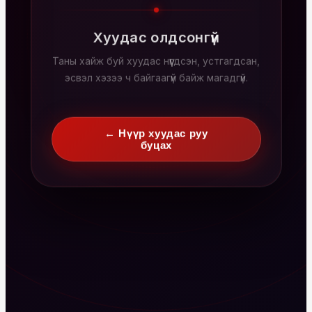
Хуудас олдсонгүй
Таны хайж буй хуудас нүүгдсэн, устгагдсан,
эсвэл хэзээ ч байгаагүй байж магадгүй.
← Нүүр хуудас руу
буцах