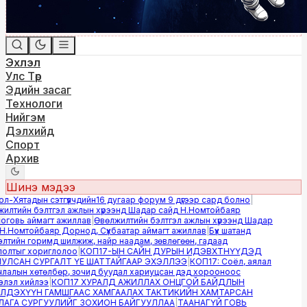
Эхлэл
Улс Төр
Эдийн засаг
Технологи
Нийгэм
Дэлхийд
Спорт
Архив
Шинэ мэдээ
-Хятадын сэтгүүлчдийн16 дугаар форум 9 дүгээр сард болно
|
лтийн бэлтгэл ажлын хүрээнд Шадар сайд Н.Номтойбаяр
овь аймагт ажиллав
|
Өвөлжилтийн бэлтгэл ажлын хүрээнд Шадар
.Номтойбаяр Дорнод, Сүхбаатар аймагт ажиллав
|
Бүх шатанд
тийн горимд шилжиж, найр наадам, зөвлөгөөн, гадаад
лтыг хориглолоо
|
КОП17-ЫН САЙН ДУРЫН ИДЭВХТНҮҮДЭД
ЛСАН СУРГАЛТ ҮЕ ШАТТАЙГААР ЭХЭЛЛЭЭ
|
КОП17: Соёл, аялал
алын хөтөлбөр, зочид буудал хариуцсан дэд хорооноос
эл хийлээ
|
КОП17 ХУРАЛД АЖИЛЛАХ ОНЦГОЙ БАЙДЛЫН
ДЭХҮҮН ГАМШГААС ХАМГААЛАХ ТАКТИКИЙН ХАМТАРСАН
ГА СУРГУУЛИЙГ ЗОХИОН БАЙГУУЛЛАА
|
ТААНАГҮЙ ГОВЬ