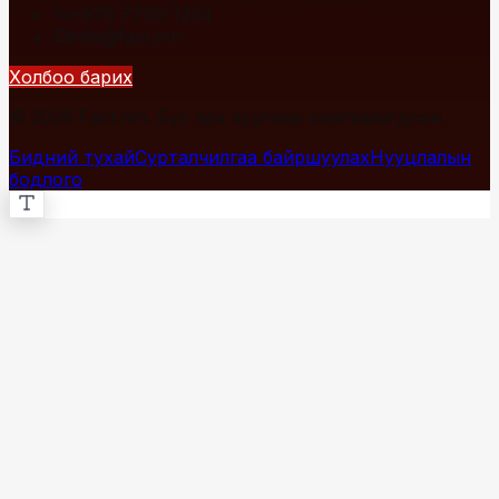
+976 7700-1234
info@fact.mn
Холбоо барих
© 2026 Fact.mn. Бүх эрх хуулиар хамгаалагдсан.
Бидний тухай
Сурталчилгаа байршуулах
Нууцлалын
бодлого