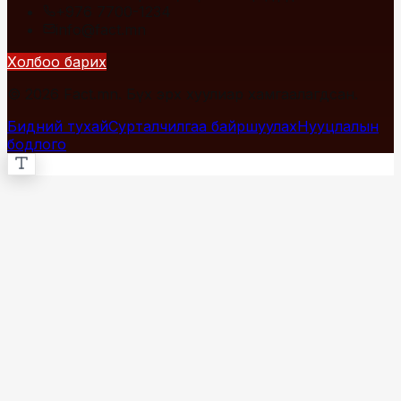
+976 7700-1234
info@fact.mn
Холбоо барих
© 2026 Fact.mn. Бүх эрх хуулиар хамгаалагдсан.
Бидний тухай
Сурталчилгаа байршуулах
Нууцлалын
бодлого