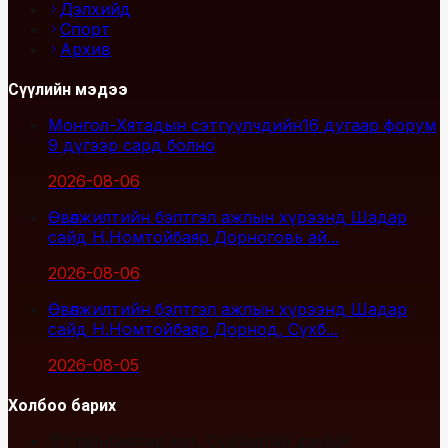
Дэлхийд
Спорт
Архив
Сүүлийн мэдээ
Монгол-Хятадын сэтгүүлчдийн16 дугаар форум
9 дүгээр сард болно
2026-08-06
Өвөлжилтийн бэлтгэл ажлын хүрээнд Шадар
сайд Н.Номтойбаяр Дорноговь ай...
2026-08-06
Өвөлжилтийн бэлтгэл ажлын хүрээнд Шадар
сайд Н.Номтойбаяр Дорнод, Сүхб...
2026-08-05
Холбоо барих
Улаанбаатар хот, Сүхбаатар дүүрэг