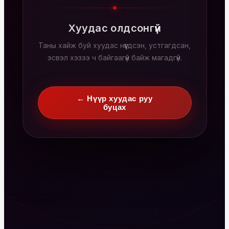
Хуудас олдсонгүй
Таны хайж буй хуудас нүүгдсэн, устгагдсан,
эсвэл хэзээ ч байгаагүй байж магадгүй.
← Нүүр хуудас руу
буцах