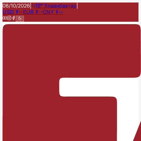
08/10/2026
|
19°
Улаанбаатар
|
USD
₮
--
EUR
₮
--
CNY
₮
--