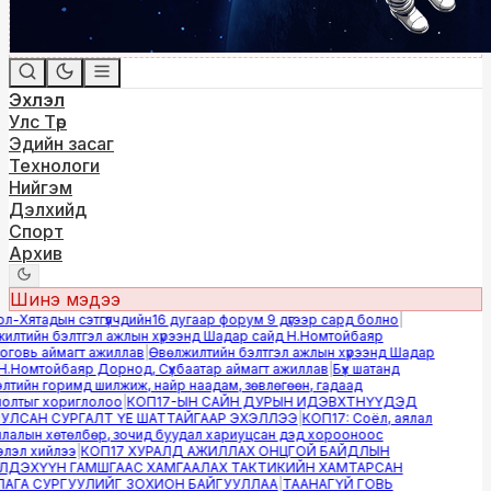
Эхлэл
Улс Төр
Эдийн засаг
Технологи
Нийгэм
Дэлхийд
Спорт
Архив
Шинэ мэдээ
-Хятадын сэтгүүлчдийн16 дугаар форум 9 дүгээр сард болно
|
лтийн бэлтгэл ажлын хүрээнд Шадар сайд Н.Номтойбаяр
овь аймагт ажиллав
|
Өвөлжилтийн бэлтгэл ажлын хүрээнд Шадар
.Номтойбаяр Дорнод, Сүхбаатар аймагт ажиллав
|
Бүх шатанд
тийн горимд шилжиж, найр наадам, зөвлөгөөн, гадаад
лтыг хориглолоо
|
КОП17-ЫН САЙН ДУРЫН ИДЭВХТНҮҮДЭД
ЛСАН СУРГАЛТ ҮЕ ШАТТАЙГААР ЭХЭЛЛЭЭ
|
КОП17: Соёл, аялал
алын хөтөлбөр, зочид буудал хариуцсан дэд хорооноос
эл хийлээ
|
КОП17 ХУРАЛД АЖИЛЛАХ ОНЦГОЙ БАЙДЛЫН
ДЭХҮҮН ГАМШГААС ХАМГААЛАХ ТАКТИКИЙН ХАМТАРСАН
ГА СУРГУУЛИЙГ ЗОХИОН БАЙГУУЛЛАА
|
ТААНАГҮЙ ГОВЬ