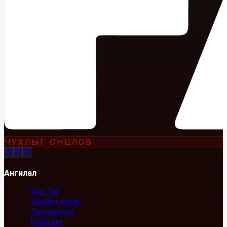
ЧУХЛЫГ ОНЦЛОВ
Ангилал
Улс Төр
Эдийн засаг
Технологи
Нийгэм