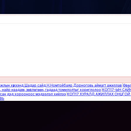
 хүрээнд Шадар сайд Н.Номтойбаяр Дорноговь аймагт ажиллав
|
Өвөлжилти
 наадам, зөвлөгөөн, гадаад томилолтыг хориглолоо
|
КОП17-ЫН САЙН ДУ
дэд хорооноос мэдээлэл хийлээ
|
КОП17 ХУРАЛД АЖИЛЛАХ ОНЦГОЙ БАЙД