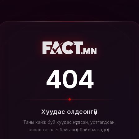
404
Хуудас олдсонгүй
Таны хайж буй хуудас нүүгдсэн, устгагдсан,
эсвэл хэзээ ч байгаагүй байж магадгүй.