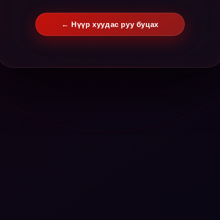
← Нүүр хуудас руу буцах