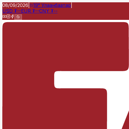
08/09/2026
|
19°
Улаанбаатар
|
USD
₮
--
EUR
₮
--
CNY
₮
--