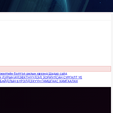
йн бэлтгэл ажлын хүрээнд Шадар сайд
РЫН ИДЭВХТНҮҮДЭД ЗОРИУЛСАН СУРГАЛТ ҮЕ
ЛЫН БҮРЭЛДЭХҮҮН ГАМШГААС ХАМГААЛАХ