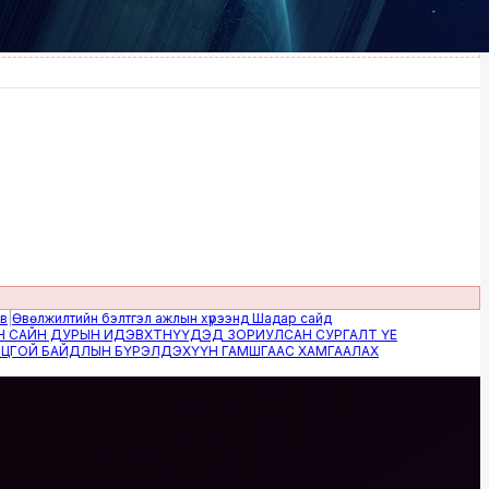
жилтийн бэлтгэл ажлын хүрээнд Шадар сайд
Н ДУРЫН ИДЭВХТНҮҮДЭД ЗОРИУЛСАН СУРГАЛТ ҮЕ
 БАЙДЛЫН БҮРЭЛДЭХҮҮН ГАМШГААС ХАМГААЛАХ