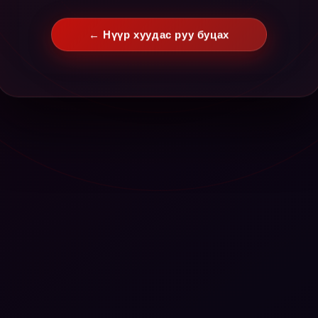
← Нүүр хуудас руу буцах