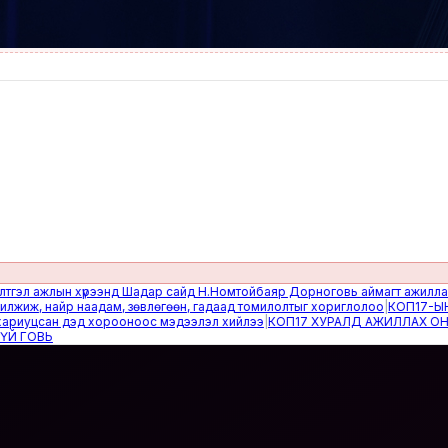
ажлын хүрээнд Шадар сайд Н.Номтойбаяр Дорноговь аймагт ажиллав
|
Өвөл
 найр наадам, зөвлөгөөн, гадаад томилолтыг хориглолоо
|
КОП17-ЫН САЙ
цсан дэд хорооноос мэдээлэл хийлээ
|
КОП17 ХУРАЛД АЖИЛЛАХ ОНЦГОЙ
ВЬ