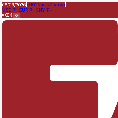
08/09/2026
|
19°
Улаанбаатар
|
USD
₮
--
EUR
₮
--
CNY
₮
--