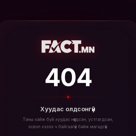
404
Хуудас олдсонгүй
Таны хайж буй хуудас нүүгдсэн, устгагдсан,
эсвэл хэзээ ч байгаагүй байж магадгүй.