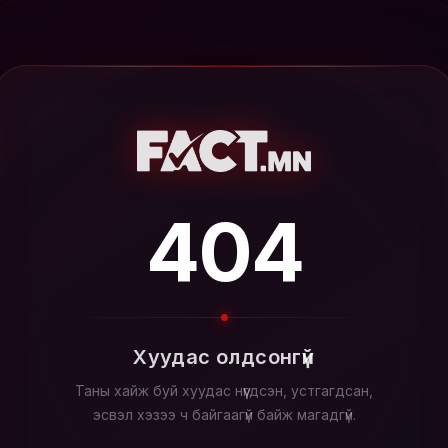
404
Хуудас олдсонгүй
Таны хайж буй хуудас нүүгдсэн, устгагдсан,
эсвэл хэзээ ч байгаагүй байж магадгүй.