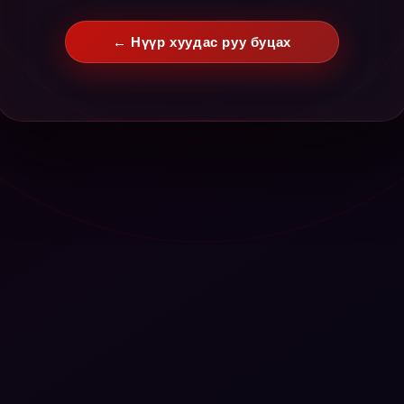
← Нүүр хуудас руу буцах