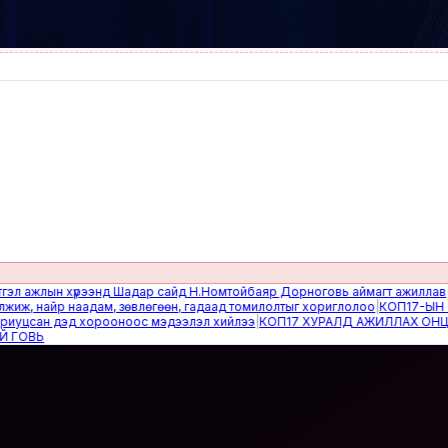
жлын хүрээнд Шадар сайд Н.Номтойбаяр Дорноговь аймагт ажиллав
|
Өвөлж
найр наадам, зөвлөгөөн, гадаад томилолтыг хориглолоо
|
КОП17-ЫН САЙН
сан дэд хорооноос мэдээлэл хийлээ
|
КОП17 ХУРАЛД АЖИЛЛАХ ОНЦГОЙ 
Ь