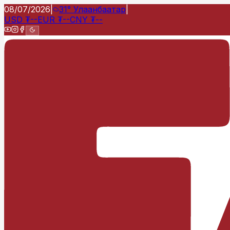
08/07/2026
|
31°
Улаанбаатар
|
USD
₮
--
EUR
₮
--
CNY
₮
--