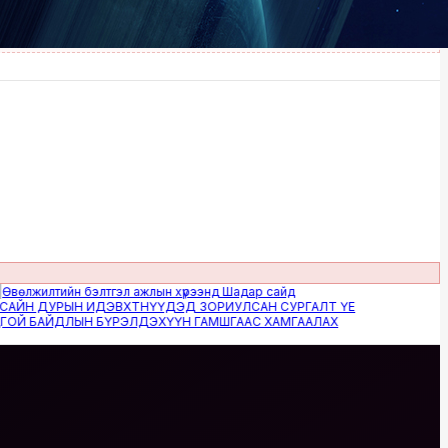
илтийн бэлтгэл ажлын хүрээнд Шадар сайд
 ДУРЫН ИДЭВХТНҮҮДЭД ЗОРИУЛСАН СУРГАЛТ ҮЕ
БАЙДЛЫН БҮРЭЛДЭХҮҮН ГАМШГААС ХАМГААЛАХ