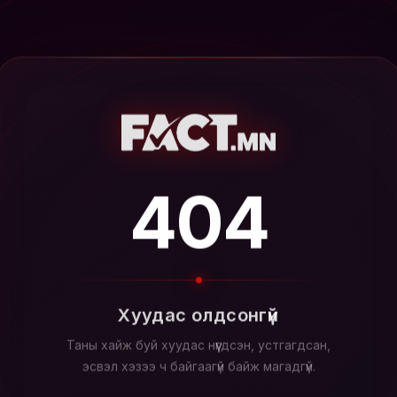
404
Хуудас олдсонгүй
Таны хайж буй хуудас нүүгдсэн, устгагдсан,
эсвэл хэзээ ч байгаагүй байж магадгүй.