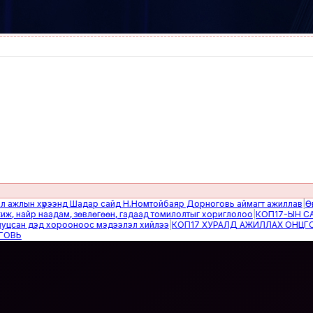
ын хүрээнд Шадар сайд Н.Номтойбаяр Дорноговь аймагт ажиллав
|
Өвөлжил
йр наадам, зөвлөгөөн, гадаад томилолтыг хориглолоо
|
КОП17-ЫН САЙН 
н дэд хорооноос мэдээлэл хийлээ
|
КОП17 ХУРАЛД АЖИЛЛАХ ОНЦГОЙ БА