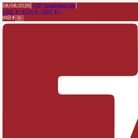
08/08/2026
|
31°
Улаанбаатар
|
USD
₮
--
EUR
₮
--
CNY
₮
--