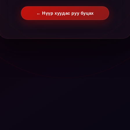
← Нүүр хуудас руу буцах