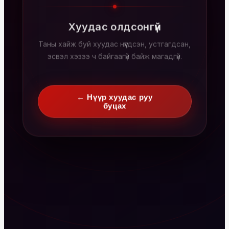
Хуудас олдсонгүй
Таны хайж буй хуудас нүүгдсэн, устгагдсан,
эсвэл хэзээ ч байгаагүй байж магадгүй.
← Нүүр хуудас руу
буцах