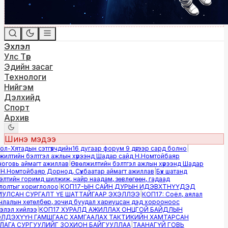
Эхлэл
Улс Төр
Эдийн засаг
Технологи
Нийгэм
Дэлхийд
Спорт
Архив
Шинэ мэдээ
-Хятадын сэтгүүлчдийн16 дугаар форум 9 дүгээр сард болно
|
лтийн бэлтгэл ажлын хүрээнд Шадар сайд Н.Номтойбаяр
овь аймагт ажиллав
|
Өвөлжилтийн бэлтгэл ажлын хүрээнд Шадар
.Номтойбаяр Дорнод, Сүхбаатар аймагт ажиллав
|
Бүх шатанд
тийн горимд шилжиж, найр наадам, зөвлөгөөн, гадаад
лтыг хориглолоо
|
КОП17-ЫН САЙН ДУРЫН ИДЭВХТНҮҮДЭД
ЛСАН СУРГАЛТ ҮЕ ШАТТАЙГААР ЭХЭЛЛЭЭ
|
КОП17: Соёл, аялал
алын хөтөлбөр, зочид буудал хариуцсан дэд хорооноос
эл хийлээ
|
КОП17 ХУРАЛД АЖИЛЛАХ ОНЦГОЙ БАЙДЛЫН
ДЭХҮҮН ГАМШГААС ХАМГААЛАХ ТАКТИКИЙН ХАМТАРСАН
ГА СУРГУУЛИЙГ ЗОХИОН БАЙГУУЛЛАА
|
ТААНАГҮЙ ГОВЬ