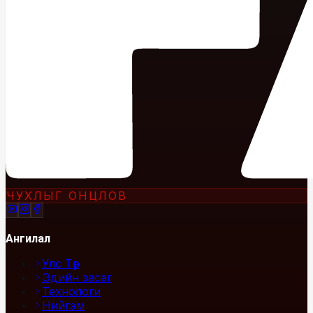
ЧУХЛЫГ ОНЦЛОВ
Ангилал
Улс Төр
Эдийн засаг
Технологи
Нийгэм