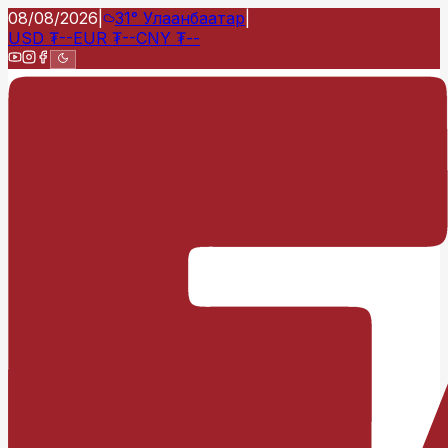
08/08/2026
|
31°
Улаанбаатар
|
USD
₮
--
EUR
₮
--
CNY
₮
--