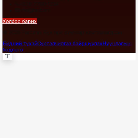
+976 7700-1234
info@fact.mn
Холбоо барих
© 2026 Fact.mn. Бүх эрх хуулиар хамгаалагдсан.
Бидний тухай
Сурталчилгаа байршуулах
Нууцлалын
бодлого