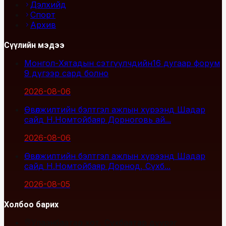
Дэлхийд
Спорт
Архив
Сүүлийн мэдээ
Монгол-Хятадын сэтгүүлчдийн16 дугаар форум
9 дүгээр сард болно
2026-08-06
Өвөлжилтийн бэлтгэл ажлын хүрээнд Шадар
сайд Н.Номтойбаяр Дорноговь ай...
2026-08-06
Өвөлжилтийн бэлтгэл ажлын хүрээнд Шадар
сайд Н.Номтойбаяр Дорнод, Сүхб...
2026-08-05
Холбоо барих
Улаанбаатар хот, Сүхбаатар дүүрэг