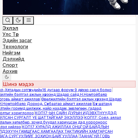
Эхлэл
Улс Төр
Эдийн засаг
Технологи
Нийгэм
Дэлхийд
Спорт
Архив
Шинэ мэдээ
Хятадын сэтгүүлчдийн16 дугаар форум 9 дүгээр сард болно
|
лтийн бэлтгэл ажлын хүрээнд Шадар сайд Н.Номтойбаяр
овь аймагт ажиллав
|
Өвөлжилтийн бэлтгэл ажлын хүрээнд Шадар
.Номтойбаяр Дорнод, Сүхбаатар аймагт ажиллав
|
Бүх шатанд
ийн горимд шилжиж, найр наадам, зөвлөгөөн, гадаад
лтыг хориглолоо
|
КОП17-ЫН САЙН ДУРЫН ИДЭВХТНҮҮДЭД
ЛСАН СУРГАЛТ ҮЕ ШАТТАЙГААР ЭХЭЛЛЭЭ
|
КОП17: Соёл, аялал
алын хөтөлбөр, зочид буудал хариуцсан дэд хорооноос
эл хийлээ
|
КОП17 ХУРАЛД АЖИЛЛАХ ОНЦГОЙ БАЙДЛЫН
ДЭХҮҮН ГАМШГААС ХАМГААЛАХ ТАКТИКИЙН ХАМТАРСАН
ГА СУРГУУЛИЙГ ЗОХИОН БАЙГУУЛЛАА
|
ТААНАГҮЙ ГОВЬ