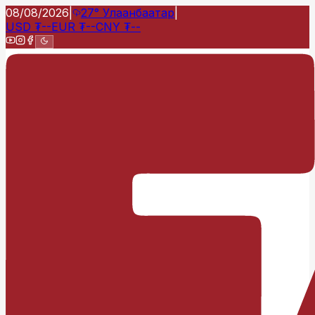
08/08/2026
|
27°
Улаанбаатар
|
USD
₮
--
EUR
₮
--
CNY
₮
--