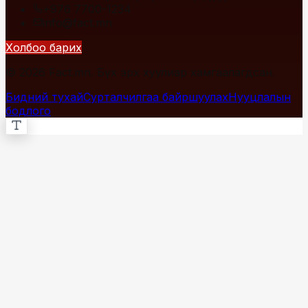
+976 7700-1234
info@fact.mn
Холбоо барих
© 2026 Fact.mn. Бүх эрх хуулиар хамгаалагдсан.
Бидний тухай
Сурталчилгаа байршуулах
Нууцлалын
бодлого