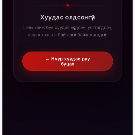
Хуудас олдсонгүй
Таны хайж буй хуудас нүүгдсэн, устгагдсан,
эсвэл хэзээ ч байгаагүй байж магадгүй.
← Нүүр хуудас руу
буцах