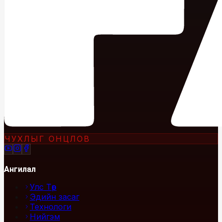
ЧУХЛЫГ ОНЦЛОВ
Ангилал
Улс Төр
Эдийн засаг
Технологи
Нийгэм