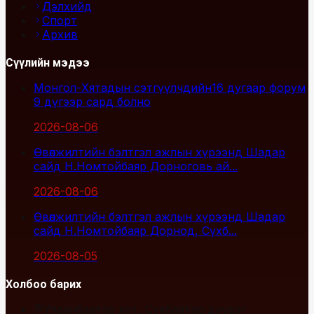
Дэлхийд
Спорт
Архив
Сүүлийн мэдээ
Монгол-Хятадын сэтгүүлчдийн16 дугаар форум
9 дүгээр сард болно
2026-08-06
Өвөлжилтийн бэлтгэл ажлын хүрээнд Шадар
сайд Н.Номтойбаяр Дорноговь ай...
2026-08-06
Өвөлжилтийн бэлтгэл ажлын хүрээнд Шадар
сайд Н.Номтойбаяр Дорнод, Сүхб...
2026-08-05
Холбоо барих
Улаанбаатар хот, Сүхбаатар дүүрэг