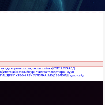
эд хорооноос мэдээлэл хийлээ
|
КОП17 ХУРАЛД
текийн зээлийн урьдчилгаа төлбөрт орон сууц
ЙГ ХҮЛЭЭН АВЧ УУЛЗЛАА.
|
МЭДЭЭЛЭЛ
|
Шадар сайд