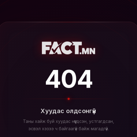
404
Хуудас олдсонгүй
Таны хайж буй хуудас нүүгдсэн, устгагдсан,
эсвэл хэзээ ч байгаагүй байж магадгүй.