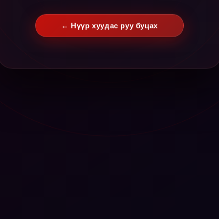
← Нүүр хуудас руу буцах