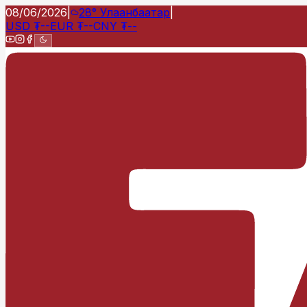
08/06/2026
|
28°
Улаанбаатар
|
USD
₮
--
EUR
₮
--
CNY
₮
--