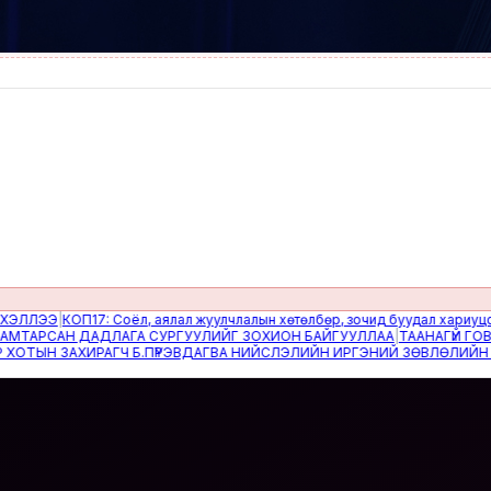
ЭЭ
|
КОП17: Соёл, аялал жуулчлалын хөтөлбөр, зочид буудал хариуцсан д
АРСАН ДАДЛАГА СУРГУУЛИЙГ ЗОХИОН БАЙГУУЛЛАА
|
ТААНАГҮЙ ГОВЬ
|
Ипо
 ЗАХИРАГЧ Б.ПҮРЭВДАГВА НИЙСЛЭЛИЙН ИРГЭНИЙ ЗӨВЛӨЛИЙН ГИШҮҮДИ