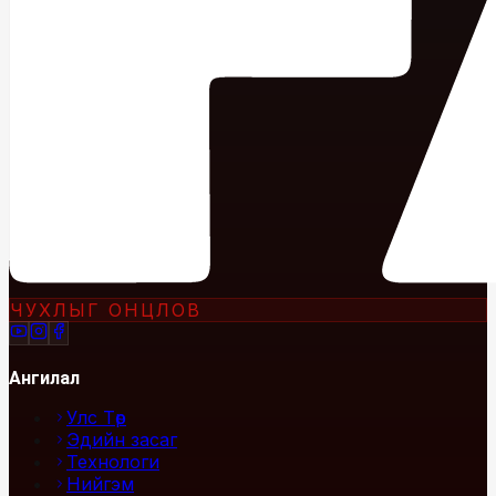
ЧУХЛЫГ ОНЦЛОВ
Ангилал
Улс Төр
Эдийн засаг
Технологи
Нийгэм