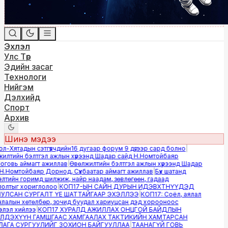
Эхлэл
Улс Төр
Эдийн засаг
Технологи
Нийгэм
Дэлхийд
Спорт
Архив
Шинэ мэдээ
-Хятадын сэтгүүлчдийн16 дугаар форум 9 дүгээр сард болно
|
лтийн бэлтгэл ажлын хүрээнд Шадар сайд Н.Номтойбаяр
овь аймагт ажиллав
|
Өвөлжилтийн бэлтгэл ажлын хүрээнд Шадар
.Номтойбаяр Дорнод, Сүхбаатар аймагт ажиллав
|
Бүх шатанд
тийн горимд шилжиж, найр наадам, зөвлөгөөн, гадаад
лтыг хориглолоо
|
КОП17-ЫН САЙН ДУРЫН ИДЭВХТНҮҮДЭД
ЛСАН СУРГАЛТ ҮЕ ШАТТАЙГААР ЭХЭЛЛЭЭ
|
КОП17: Соёл, аялал
алын хөтөлбөр, зочид буудал хариуцсан дэд хорооноос
эл хийлээ
|
КОП17 ХУРАЛД АЖИЛЛАХ ОНЦГОЙ БАЙДЛЫН
ДЭХҮҮН ГАМШГААС ХАМГААЛАХ ТАКТИКИЙН ХАМТАРСАН
ГА СУРГУУЛИЙГ ЗОХИОН БАЙГУУЛЛАА
|
ТААНАГҮЙ ГОВЬ