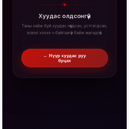
Хуудас олдсонгүй
Таны хайж буй хуудас нүүгдсэн, устгагдсан,
эсвэл хэзээ ч байгаагүй байж магадгүй.
← Нүүр хуудас руу
буцах