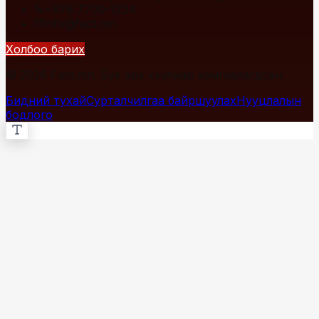
+976 7700-1234
info@fact.mn
Холбоо барих
© 2026 Fact.mn. Бүх эрх хуулиар хамгаалагдсан.
Бидний тухай
Сурталчилгаа байршуулах
Нууцлалын
бодлого