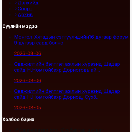
Дэлхийд
Спорт
Архив
Сүүлийн мэдээ
Монгол-Хятадын сэтгүүлчдийн16 дугаар форум
9 дүгээр сард болно
2026-08-06
Өвөлжилтийн бэлтгэл ажлын хүрээнд Шадар
сайд Н.Номтойбаяр Дорноговь ай...
2026-08-06
Өвөлжилтийн бэлтгэл ажлын хүрээнд Шадар
сайд Н.Номтойбаяр Дорнод, Сүхб...
2026-08-05
Холбоо барих
Улаанбаатар хот, Сүхбаатар дүүрэг