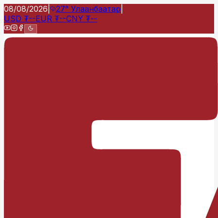
08/08/2026
|
27°
Улаанбаатар
|
USD
₮
--
EUR
₮
--
CNY
₮
--