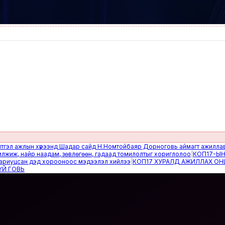
ажлын хүрээнд Шадар сайд Н.Номтойбаяр Дорноговь аймагт ажиллав
|
Өвөл
 найр наадам, зөвлөгөөн, гадаад томилолтыг хориглолоо
|
КОП17-ЫН САЙ
цсан дэд хорооноос мэдээлэл хийлээ
|
КОП17 ХУРАЛД АЖИЛЛАХ ОНЦГОЙ
ВЬ