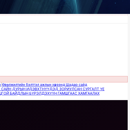
жилтийн бэлтгэл ажлын хүрээнд Шадар сайд
Н ДУРЫН ИДЭВХТНҮҮДЭД ЗОРИУЛСАН СУРГАЛТ ҮЕ
 БАЙДЛЫН БҮРЭЛДЭХҮҮН ГАМШГААС ХАМГААЛАХ