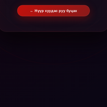
← Нүүр хуудас руу буцах