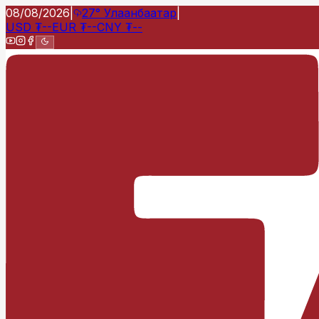
08/08/2026
|
27°
Улаанбаатар
|
USD
₮
--
EUR
₮
--
CNY
₮
--