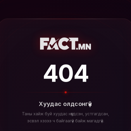
404
Хуудас олдсонгүй
Таны хайж буй хуудас нүүгдсэн, устгагдсан,
эсвэл хэзээ ч байгаагүй байж магадгүй.