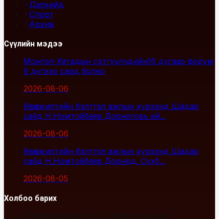
Дэлхийд
Спорт
Архив
Сүүлийн мэдээ
Монгол-Хятадын сэтгүүлчдийн16 дугаар форум
9 дүгээр сард болно
2026-08-06
Өвөлжилтийн бэлтгэл ажлын хүрээнд Шадар
сайд Н.Номтойбаяр Дорноговь ай...
2026-08-06
Өвөлжилтийн бэлтгэл ажлын хүрээнд Шадар
сайд Н.Номтойбаяр Дорнод, Сүхб...
2026-08-05
Холбоо барих
Улаанбаатар хот, Сүхбаатар дүүрэг