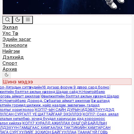
Эхлэл
Улс Төр
Эдийн засаг
Технологи
Нийгэм
Дэлхийд
Спорт
Архив
Шинэ мэдээ
-Хятадын сэтгүүлчдийн16 дугаар форум 9 дүгээр сард болно
|
лтийн бэлтгэл ажлын хүрээнд Шадар сайд Н.Номтойбаяр
овь аймагт ажиллав
|
Өвөлжилтийн бэлтгэл ажлын хүрээнд Шадар
.Номтойбаяр Дорнод, Сүхбаатар аймагт ажиллав
|
Бүх шатанд
тийн горимд шилжиж, найр наадам, зөвлөгөөн, гадаад
лтыг хориглолоо
|
КОП17-ЫН САЙН ДУРЫН ИДЭВХТНҮҮДЭД
ЛСАН СУРГАЛТ ҮЕ ШАТТАЙГААР ЭХЭЛЛЭЭ
|
КОП17: Соёл, аялал
алын хөтөлбөр, зочид буудал хариуцсан дэд хорооноос
эл хийлээ
|
КОП17 ХУРАЛД АЖИЛЛАХ ОНЦГОЙ БАЙДЛЫН
ДЭХҮҮН ГАМШГААС ХАМГААЛАХ ТАКТИКИЙН ХАМТАРСАН
ГА СУРГУУЛИЙГ ЗОХИОН БАЙГУУЛЛАА
|
ТААНАГҮЙ ГОВЬ