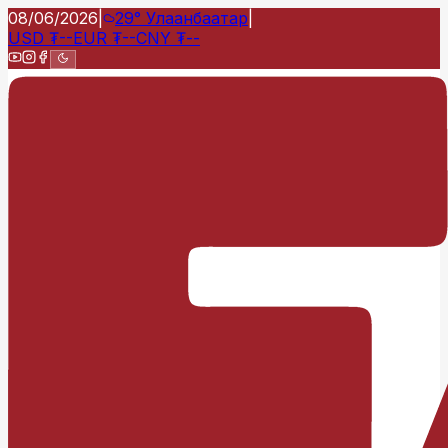
08/06/2026
|
29°
Улаанбаатар
|
USD
₮
--
EUR
₮
--
CNY
₮
--