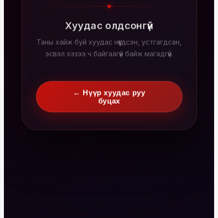
Хуудас олдсонгүй
Таны хайж буй хуудас нүүгдсэн, устгагдсан,
эсвэл хэзээ ч байгаагүй байж магадгүй.
← Нүүр хуудас руу
буцах