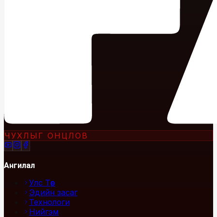
ЧУХЛЫГ ОНЦЛОВ
Ангилал
Улс Төр
Эдийн засаг
Технологи
Нийгэм