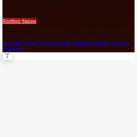
+976 7700-1234
info@fact.mn
Холбоо барих
© 2026 Fact.mn. Бүх эрх хуулиар хамгаалагдсан.
Бидний тухай
Сурталчилгаа байршуулах
Нууцлалын
бодлого