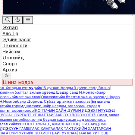
Эхлэл
Улс Төр
Эдийн засаг
Технологи
Нийгэм
Дэлхийд
Спорт
Архив
Шинэ мэдээ
-Хятадын сэтгүүлчдийн16 дугаар форум 9 дүгээр сард болно
|
лтийн бэлтгэл ажлын хүрээнд Шадар сайд Н.Номтойбаяр
овь аймагт ажиллав
|
Өвөлжилтийн бэлтгэл ажлын хүрээнд Шадар
.Номтойбаяр Дорнод, Сүхбаатар аймагт ажиллав
|
Бүх шатанд
тийн горимд шилжиж, найр наадам, зөвлөгөөн, гадаад
лтыг хориглолоо
|
КОП17-ЫН САЙН ДУРЫН ИДЭВХТНҮҮДЭД
ЛСАН СУРГАЛТ ҮЕ ШАТТАЙГААР ЭХЭЛЛЭЭ
|
КОП17: Соёл, аялал
алын хөтөлбөр, зочид буудал хариуцсан дэд хорооноос
эл хийлээ
|
КОП17 ХУРАЛД АЖИЛЛАХ ОНЦГОЙ БАЙДЛЫН
ДЭХҮҮН ГАМШГААС ХАМГААЛАХ ТАКТИКИЙН ХАМТАРСАН
ГА СУРГУУЛИЙГ ЗОХИОН БАЙГУУЛЛАА
|
ТААНАГҮЙ ГОВЬ