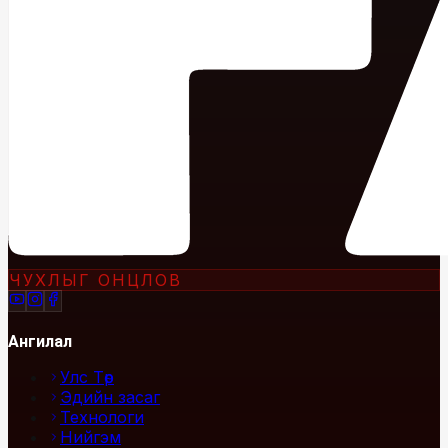
ЧУХЛЫГ ОНЦЛОВ
Ангилал
Улс Төр
Эдийн засаг
Технологи
Нийгэм