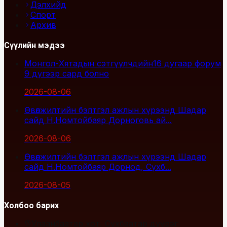
Дэлхийд
Спорт
Архив
Сүүлийн мэдээ
Монгол-Хятадын сэтгүүлчдийн16 дугаар форум
9 дүгээр сард болно
2026-08-06
Өвөлжилтийн бэлтгэл ажлын хүрээнд Шадар
сайд Н.Номтойбаяр Дорноговь ай...
2026-08-06
Өвөлжилтийн бэлтгэл ажлын хүрээнд Шадар
сайд Н.Номтойбаяр Дорнод, Сүхб...
2026-08-05
Холбоо барих
Улаанбаатар хот, Сүхбаатар дүүрэг