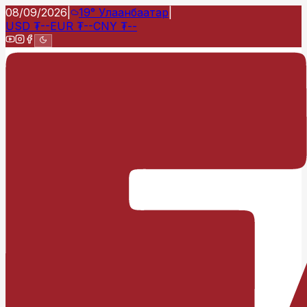
08/09/2026
|
19°
Улаанбаатар
|
USD
₮
--
EUR
₮
--
CNY
₮
--