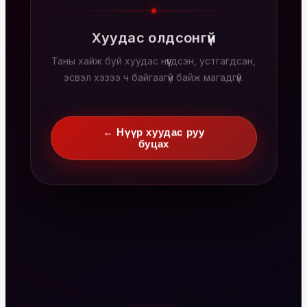
Хуудас олдсонгүй
Таны хайж буй хуудас нүүгдсэн, устгагдсан,
эсвэл хэзээ ч байгаагүй байж магадгүй.
← Нүүр хуудас руу
буцах