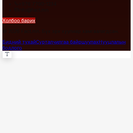
+976 7700-1234
info@fact.mn
Холбоо барих
© 2026 Fact.mn. Бүх эрх хуулиар хамгаалагдсан.
Бидний тухай
Сурталчилгаа байршуулах
Нууцлалын
бодлого