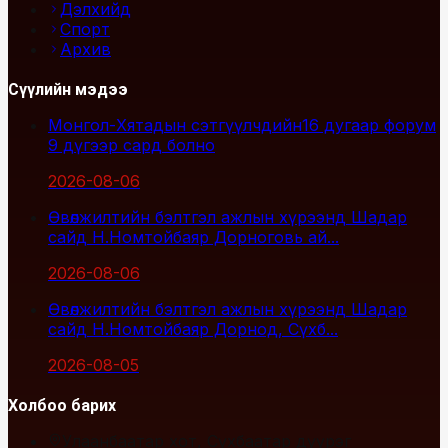
Дэлхийд
Спорт
Архив
Сүүлийн мэдээ
Монгол-Хятадын сэтгүүлчдийн16 дугаар форум
9 дүгээр сард болно
2026-08-06
Өвөлжилтийн бэлтгэл ажлын хүрээнд Шадар
сайд Н.Номтойбаяр Дорноговь ай...
2026-08-06
Өвөлжилтийн бэлтгэл ажлын хүрээнд Шадар
сайд Н.Номтойбаяр Дорнод, Сүхб...
2026-08-05
Холбоо барих
Улаанбаатар хот, Сүхбаатар дүүрэг