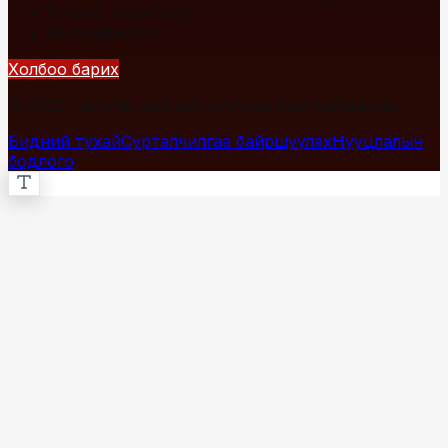
+976 7700-1234
info@fact.mn
Холбоо барих
© 2026 Fact.mn. Бүх эрх хуулиар хамгаалагдсан.
Бидний тухай
Сурталчилгаа байршуулах
Нууцлалын
бодлого