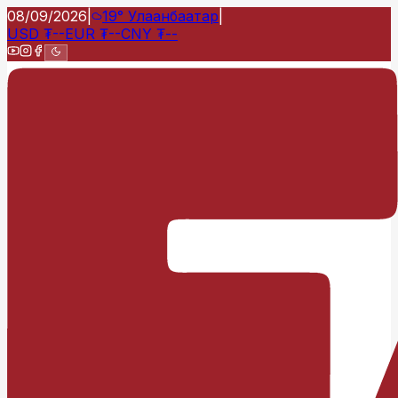
08/09/2026
|
19°
Улаанбаатар
|
USD
₮
--
EUR
₮
--
CNY
₮
--