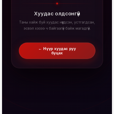
Хуудас олдсонгүй
Таны хайж буй хуудас нүүгдсэн, устгагдсан,
эсвэл хэзээ ч байгаагүй байж магадгүй.
← Нүүр хуудас руу
буцах