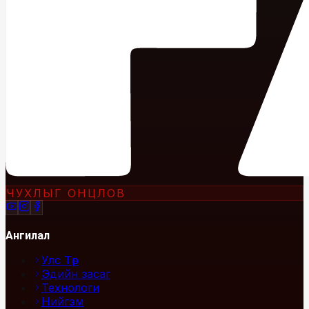
ЧУХЛЫГ ОНЦЛОВ
Ангилал
Улс Төр
Эдийн засаг
Технологи
Нийгэм