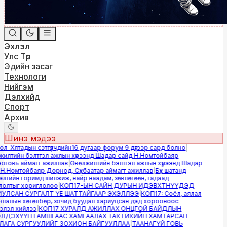
Эхлэл
Улс Төр
Эдийн засаг
Технологи
Нийгэм
Дэлхийд
Спорт
Архив
Шинэ мэдээ
-Хятадын сэтгүүлчдийн16 дугаар форум 9 дүгээр сард болно
|
лтийн бэлтгэл ажлын хүрээнд Шадар сайд Н.Номтойбаяр
овь аймагт ажиллав
|
Өвөлжилтийн бэлтгэл ажлын хүрээнд Шадар
.Номтойбаяр Дорнод, Сүхбаатар аймагт ажиллав
|
Бүх шатанд
тийн горимд шилжиж, найр наадам, зөвлөгөөн, гадаад
лтыг хориглолоо
|
КОП17-ЫН САЙН ДУРЫН ИДЭВХТНҮҮДЭД
ЛСАН СУРГАЛТ ҮЕ ШАТТАЙГААР ЭХЭЛЛЭЭ
|
КОП17: Соёл, аялал
алын хөтөлбөр, зочид буудал хариуцсан дэд хорооноос
эл хийлээ
|
КОП17 ХУРАЛД АЖИЛЛАХ ОНЦГОЙ БАЙДЛЫН
ДЭХҮҮН ГАМШГААС ХАМГААЛАХ ТАКТИКИЙН ХАМТАРСАН
ГА СУРГУУЛИЙГ ЗОХИОН БАЙГУУЛЛАА
|
ТААНАГҮЙ ГОВЬ