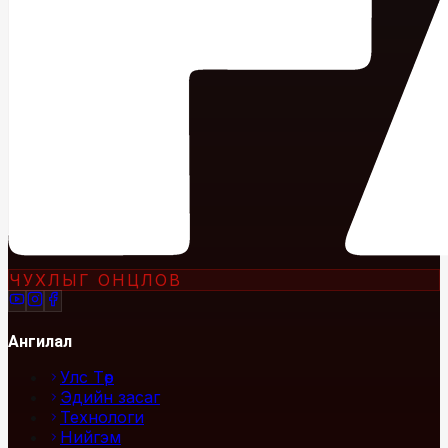
ЧУХЛЫГ ОНЦЛОВ
Ангилал
Улс Төр
Эдийн засаг
Технологи
Нийгэм