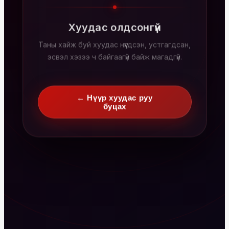
Хуудас олдсонгүй
Таны хайж буй хуудас нүүгдсэн, устгагдсан,
эсвэл хэзээ ч байгаагүй байж магадгүй.
← Нүүр хуудас руу
буцах