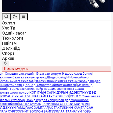
Эхлэл
Улс Төр
Эдийн засаг
Технологи
Нийгэм
Дэлхийд
Спорт
Архив
Шинэ мэдээ
-Хятадын сэтгүүлчдийн16 дугаар форум 9 дүгээр сард болно
|
лтийн бэлтгэл ажлын хүрээнд Шадар сайд Н.Номтойбаяр
овь аймагт ажиллав
|
Өвөлжилтийн бэлтгэл ажлын хүрээнд Шадар
.Номтойбаяр Дорнод, Сүхбаатар аймагт ажиллав
|
Бүх шатанд
тийн горимд шилжиж, найр наадам, зөвлөгөөн, гадаад
лтыг хориглолоо
|
КОП17-ЫН САЙН ДУРЫН ИДЭВХТНҮҮДЭД
ЛСАН СУРГАЛТ ҮЕ ШАТТАЙГААР ЭХЭЛЛЭЭ
|
КОП17: Соёл, аялал
алын хөтөлбөр, зочид буудал хариуцсан дэд хорооноос
эл хийлээ
|
КОП17 ХУРАЛД АЖИЛЛАХ ОНЦГОЙ БАЙДЛЫН
ДЭХҮҮН ГАМШГААС ХАМГААЛАХ ТАКТИКИЙН ХАМТАРСАН
ГА СУРГУУЛИЙГ ЗОХИОН БАЙГУУЛЛАА
|
ТААНАГҮЙ ГОВЬ