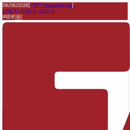
08/08/2026
|
27°
Улаанбаатар
|
USD
₮
--
EUR
₮
--
CNY
₮
--