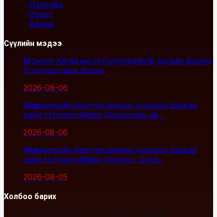
Дэлхийд
Спорт
Архив
Сүүлийн мэдээ
Монгол-Хятадын сэтгүүлчдийн16 дугаар форум
9 дүгээр сард болно
2026-08-06
Өвөлжилтийн бэлтгэл ажлын хүрээнд Шадар
сайд Н.Номтойбаяр Дорноговь ай...
2026-08-06
Өвөлжилтийн бэлтгэл ажлын хүрээнд Шадар
сайд Н.Номтойбаяр Дорнод, Сүхб...
2026-08-05
Холбоо барих
Улаанбаатар хот, Сүхбаатар дүүрэг