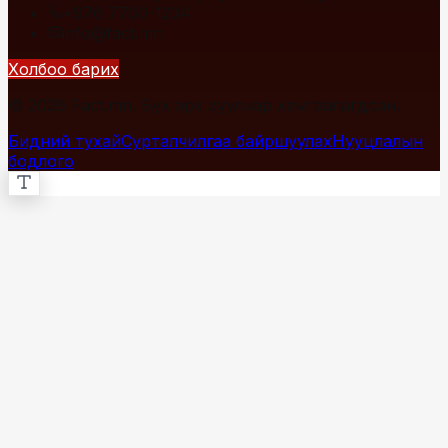
+976 7700-1234
info@fact.mn
Холбоо барих
© 2026 Fact.mn. Бүх эрх хуулиар хамгаалагдсан.
Бидний тухай
Сурталчилгаа байршуулах
Нууцлалын
бодлого