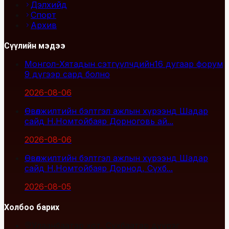
Дэлхийд
Спорт
Архив
Сүүлийн мэдээ
Монгол-Хятадын сэтгүүлчдийн16 дугаар форум
9 дүгээр сард болно
2026-08-06
Өвөлжилтийн бэлтгэл ажлын хүрээнд Шадар
сайд Н.Номтойбаяр Дорноговь ай...
2026-08-06
Өвөлжилтийн бэлтгэл ажлын хүрээнд Шадар
сайд Н.Номтойбаяр Дорнод, Сүхб...
2026-08-05
Холбоо барих
Улаанбаатар хот, Сүхбаатар дүүрэг