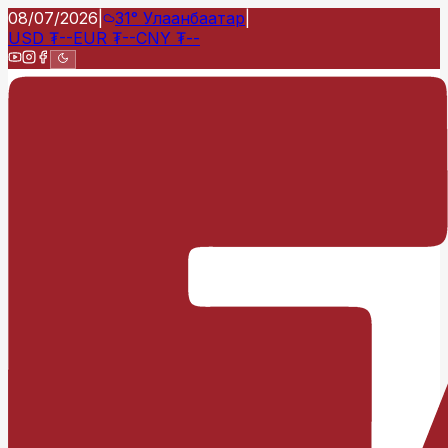
08/07/2026
|
31°
Улаанбаатар
|
USD
₮
--
EUR
₮
--
CNY
₮
--