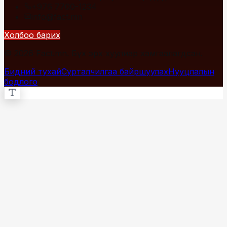
+976 7700-1234
info@fact.mn
Холбоо барих
© 2026 Fact.mn. Бүх эрх хуулиар хамгаалагдсан.
Бидний тухай
Сурталчилгаа байршуулах
Нууцлалын
бодлого