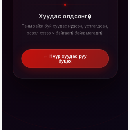
Хуудас олдсонгүй
Таны хайж буй хуудас нүүгдсэн, устгагдсан,
эсвэл хэзээ ч байгаагүй байж магадгүй.
← Нүүр хуудас руу
буцах