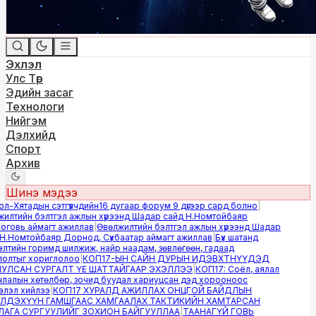
Эхлэл
Улс Төр
Эдийн засаг
Технологи
Нийгэм
Дэлхийд
Спорт
Архив
Шинэ мэдээ
-Хятадын сэтгүүлчдийн16 дугаар форум 9 дүгээр сард болно
|
лтийн бэлтгэл ажлын хүрээнд Шадар сайд Н.Номтойбаяр
овь аймагт ажиллав
|
Өвөлжилтийн бэлтгэл ажлын хүрээнд Шадар
.Номтойбаяр Дорнод, Сүхбаатар аймагт ажиллав
|
Бүх шатанд
тийн горимд шилжиж, найр наадам, зөвлөгөөн, гадаад
лтыг хориглолоо
|
КОП17-ЫН САЙН ДУРЫН ИДЭВХТНҮҮДЭД
ЛСАН СУРГАЛТ ҮЕ ШАТТАЙГААР ЭХЭЛЛЭЭ
|
КОП17: Соёл, аялал
алын хөтөлбөр, зочид буудал хариуцсан дэд хорооноос
эл хийлээ
|
КОП17 ХУРАЛД АЖИЛЛАХ ОНЦГОЙ БАЙДЛЫН
ДЭХҮҮН ГАМШГААС ХАМГААЛАХ ТАКТИКИЙН ХАМТАРСАН
ГА СУРГУУЛИЙГ ЗОХИОН БАЙГУУЛЛАА
|
ТААНАГҮЙ ГОВЬ