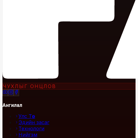
ЧУХЛЫГ ОНЦЛОВ
Ангилал
Улс Төр
Эдийн засаг
Технологи
Нийгэм