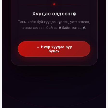
Хуудас олдсонгүй
Таны хайж буй хуудас нүүгдсэн, устгагдсан,
эсвэл хэзээ ч байгаагүй байж магадгүй.
← Нүүр хуудас руу
буцах