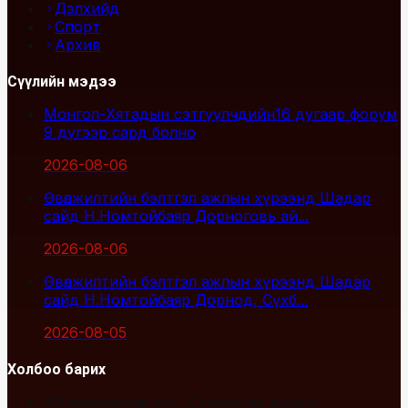
Дэлхийд
Спорт
Архив
Сүүлийн мэдээ
Монгол-Хятадын сэтгүүлчдийн16 дугаар форум
9 дүгээр сард болно
2026-08-06
Өвөлжилтийн бэлтгэл ажлын хүрээнд Шадар
сайд Н.Номтойбаяр Дорноговь ай...
2026-08-06
Өвөлжилтийн бэлтгэл ажлын хүрээнд Шадар
сайд Н.Номтойбаяр Дорнод, Сүхб...
2026-08-05
Холбоо барих
Улаанбаатар хот, Сүхбаатар дүүрэг