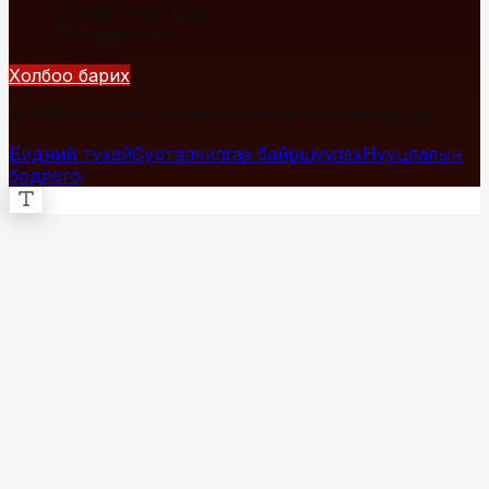
+976 7700-1234
info@fact.mn
Холбоо барих
© 2026 Fact.mn. Бүх эрх хуулиар хамгаалагдсан.
Бидний тухай
Сурталчилгаа байршуулах
Нууцлалын
бодлого