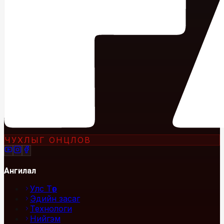
ЧУХЛЫГ ОНЦЛОВ
Ангилал
Улс Төр
Эдийн засаг
Технологи
Нийгэм