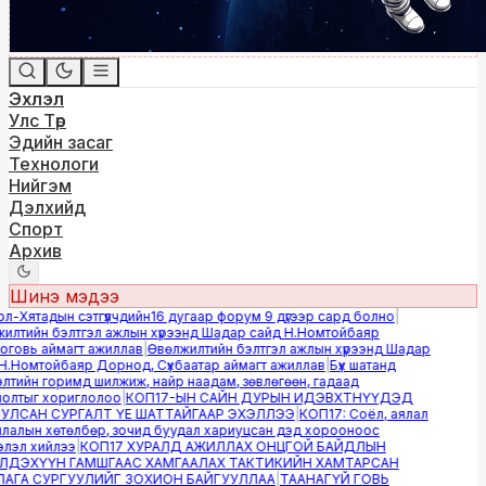
Эхлэл
Улс Төр
Эдийн засаг
Технологи
Нийгэм
Дэлхийд
Спорт
Архив
Шинэ мэдээ
-Хятадын сэтгүүлчдийн16 дугаар форум 9 дүгээр сард болно
|
лтийн бэлтгэл ажлын хүрээнд Шадар сайд Н.Номтойбаяр
овь аймагт ажиллав
|
Өвөлжилтийн бэлтгэл ажлын хүрээнд Шадар
.Номтойбаяр Дорнод, Сүхбаатар аймагт ажиллав
|
Бүх шатанд
тийн горимд шилжиж, найр наадам, зөвлөгөөн, гадаад
лтыг хориглолоо
|
КОП17-ЫН САЙН ДУРЫН ИДЭВХТНҮҮДЭД
ЛСАН СУРГАЛТ ҮЕ ШАТТАЙГААР ЭХЭЛЛЭЭ
|
КОП17: Соёл, аялал
алын хөтөлбөр, зочид буудал хариуцсан дэд хорооноос
эл хийлээ
|
КОП17 ХУРАЛД АЖИЛЛАХ ОНЦГОЙ БАЙДЛЫН
ДЭХҮҮН ГАМШГААС ХАМГААЛАХ ТАКТИКИЙН ХАМТАРСАН
ГА СУРГУУЛИЙГ ЗОХИОН БАЙГУУЛЛАА
|
ТААНАГҮЙ ГОВЬ