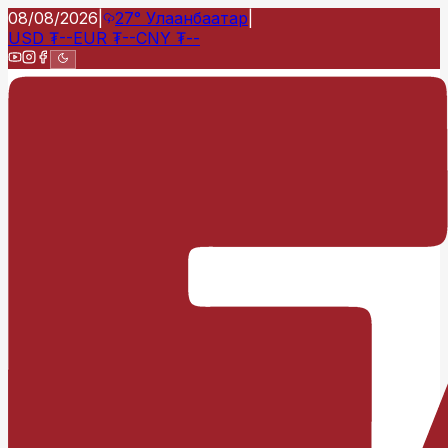
08/08/2026
|
27°
Улаанбаатар
|
USD
₮
--
EUR
₮
--
CNY
₮
--