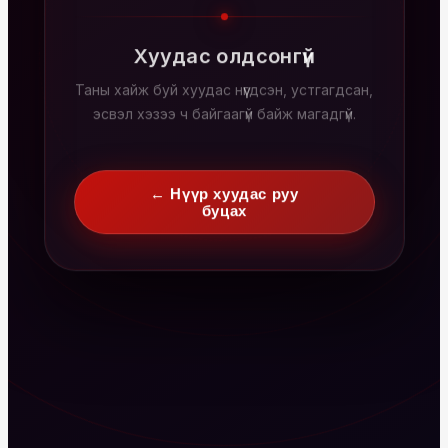
Хуудас олдсонгүй
Таны хайж буй хуудас нүүгдсэн, устгагдсан,
эсвэл хэзээ ч байгаагүй байж магадгүй.
← Нүүр хуудас руу
буцах