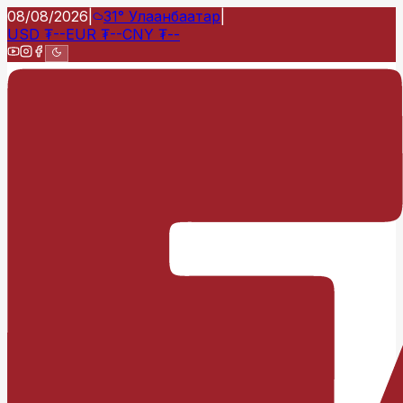
08/08/2026
|
31°
Улаанбаатар
|
USD
₮
--
EUR
₮
--
CNY
₮
--