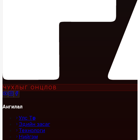
ЧУХЛЫГ ОНЦЛОВ
Ангилал
Улс Төр
Эдийн засаг
Технологи
Нийгэм