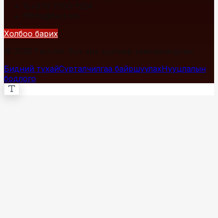
+976 7700-1234
info@fact.mn
Холбоо барих
© 2026 Fact.mn. Бүх эрх хуулиар хамгаалагдсан.
Бидний тухай
Сурталчилгаа байршуулах
Нууцлалын
бодлого