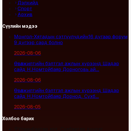
Дэлхийд
Спорт
Архив
Сүүлийн мэдээ
Монгол-Хятадын сэтгүүлчдийн16 дугаар форум
9 дүгээр сард болно
2026-08-06
Өвөлжилтийн бэлтгэл ажлын хүрээнд Шадар
сайд Н.Номтойбаяр Дорноговь ай...
2026-08-06
Өвөлжилтийн бэлтгэл ажлын хүрээнд Шадар
сайд Н.Номтойбаяр Дорнод, Сүхб...
2026-08-05
Холбоо барих
Улаанбаатар хот, Сүхбаатар дүүрэг