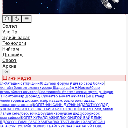
Эхлэл
Улс Төр
Эдийн засаг
Технологи
Нийгэм
Дэлхийд
Спорт
Архив
Шинэ мэдээ
Хятадын сэтгүүлчдийн16 дугаар форум 9 дүгээр сард болно
|
лтийн бэлтгэл ажлын хүрээнд Шадар сайд Н.Номтойбаяр
овь аймагт ажиллав
|
Өвөлжилтийн бэлтгэл ажлын хүрээнд Шадар
.Номтойбаяр Дорнод, Сүхбаатар аймагт ажиллав
|
Бүх шатанд
тийн горимд шилжиж, найр наадам, зөвлөгөөн, гадаад
лтыг хориглолоо
|
КОП17-ЫН САЙН ДУРЫН ИДЭВХТНҮҮДЭД
ЛСАН СУРГАЛТ ҮЕ ШАТТАЙГААР ЭХЭЛЛЭЭ
|
КОП17: Соёл, аялал
алын хөтөлбөр, зочид буудал хариуцсан дэд хорооноос
эл хийлээ
|
КОП17 ХУРАЛД АЖИЛЛАХ ОНЦГОЙ БАЙДЛЫН
ДЭХҮҮН ГАМШГААС ХАМГААЛАХ ТАКТИКИЙН ХАМТАРСАН
ГА СУРГУУЛИЙГ ЗОХИОН БАЙГУУЛЛАА
|
ТААНАГҮЙ ГОВЬ