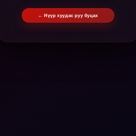
← Нүүр хуудас руу буцах