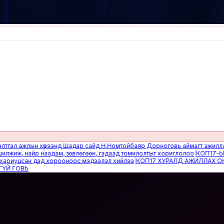
 ажлын хүрээнд Шадар сайд Н.Номтойбаяр Дорноговь аймагт ажиллав
|
Өвө
ж, найр наадам, зөвлөгөөн, гадаад томилолтыг хориглолоо
|
КОП17-ЫН СА
уцсан дэд хорооноос мэдээлэл хийлээ
|
КОП17 ХУРАЛД АЖИЛЛАХ ОНЦГО
ОВЬ