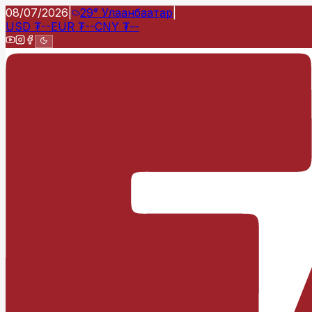
08/07/2026
|
29°
Улаанбаатар
|
USD
₮
--
EUR
₮
--
CNY
₮
--