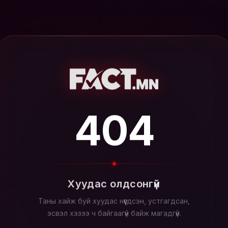
404
Хуудас олдсонгүй
Таны хайж буй хуудас нүүгдсэн, устгагдсан,
эсвэл хэзээ ч байгаагүй байж магадгүй.