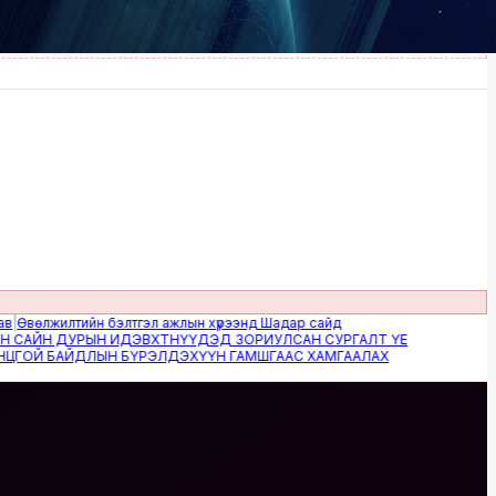
лжилтийн бэлтгэл ажлын хүрээнд Шадар сайд
ЙН ДУРЫН ИДЭВХТНҮҮДЭД ЗОРИУЛСАН СУРГАЛТ ҮЕ
Й БАЙДЛЫН БҮРЭЛДЭХҮҮН ГАМШГААС ХАМГААЛАХ